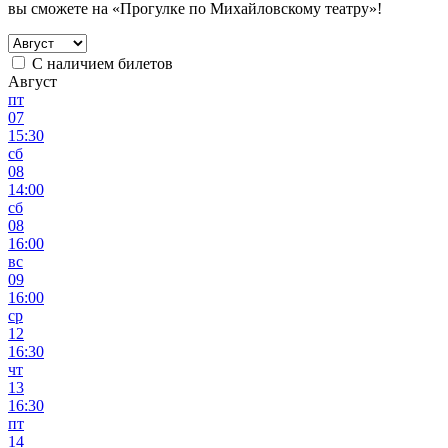
вы сможете на «Прогулке по Михайловскому театру»!
С наличием билетов
Август
пт
07
15:30
сб
08
14:00
сб
08
16:00
вс
09
16:00
ср
12
16:30
чт
13
16:30
пт
14