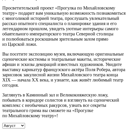
Просветительский проект «Прогулка по Михайловскому
театру» подарит вам уникальную возможность познакомиться
с многоликой историей театра, прослушать увлекательный
рассказ опытного специалиста о планировке здания и его
легендарном прошлом, увидеть уютные интерьеры самого
обаятельного императорского театра Северной столицы
и полюбоваться роскошным зрительным залом прямо
из Царской ложи.
Вы посетите экспозицию музея, включающую оригинальные
сценические костюмы и театральные макеты, исторические
афиши и эскизы декораций известных художников. Увидите
выставку карикатур французского актёра Поля Робера, автора
зарисовок закулисной жизни Михайловского театра конца
XIX — начала XX века, и узнаете, как живёт любимый театр
сегодня.
Заглянуть в Каминный зал и Великокняжескую ложу,
побывать в коридоре солистов и взглянуть на сценический
комплекс с необычных ракурсов, узнать все секреты
театрального грима вы сможете на «Прогулке
по Михайловскому театру»!