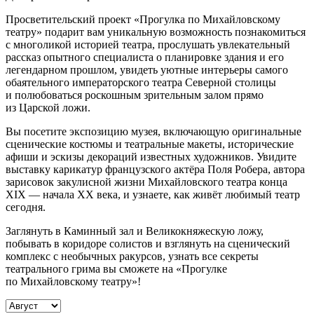
Просветительский проект «Прогулка по Михайловскому
театру» подарит вам уникальную возможность познакомиться
с многоликой историей театра, прослушать увлекательный
рассказ опытного специалиста о планировке здания и его
легендарном прошлом, увидеть уютные интерьеры самого
обаятельного императорского театра Северной столицы
и полюбоваться роскошным зрительным залом прямо
из Царской ложи.
Вы посетите экспозицию музея, включающую оригинальные
сценические костюмы и театральные макеты, исторические
афиши и эскизы декораций известных художников. Увидите
выставку карикатур французского актёра Поля Робера, автора
зарисовок закулисной жизни Михайловского театра конца
XIX — начала XX века, и узнаете, как живёт любимый театр
сегодня.
Заглянуть в Каминный зал и Великокняжескую ложу,
побывать в коридоре солистов и взглянуть на сценический
комплекс с необычных ракурсов, узнать все секреты
театрального грима вы сможете на «Прогулке
по Михайловскому театру»!