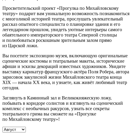
Просветительский проект «Прогулка по Михайловскому
театру» подарит вам уникальную возможность познакомиться
с многоликой историей театра, прослушать увлекательный
рассказ опытного специалиста о планировке здания и его
легендарном прошлом, увидеть уютные интерьеры самого
обаятельного императорского театра Северной столицы
и полюбоваться роскошным зрительным залом прямо
из Царской ложи.
Вы посетите экспозицию музея, включающую оригинальные
сценические костюмы и театральные макеты, исторические
афиши и эскизы декораций известных художников. Увидите
выставку карикатур французского актёра Поля Робера, автора
зарисовок закулисной жизни Михайловского театра конца
XIX — начала XX века, и узнаете, как живёт любимый театр
сегодня.
Заглянуть в Каминный зал и Великокняжескую ложу,
побывать в коридоре солистов и взглянуть на сценический
комплекс с необычных ракурсов, узнать все секреты
театрального грима вы сможете на «Прогулке
по Михайловскому театру»!