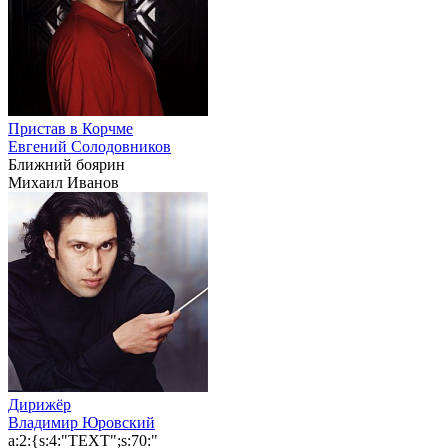
Пристав в Корчме
Евгений Солодовников
Ближний боярин
Михаил Иванов
Дирижёр
Владимир Юровский
a:2:{s:4:"TEXT";s:70:"