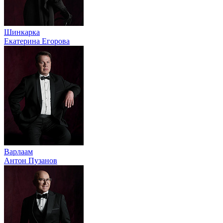
Шинкарка
Екатерина Егорова
Варлаам
Антон Пузанов