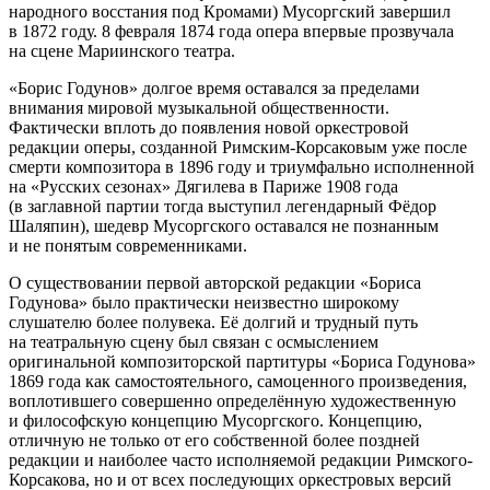
народного восстания под Кромами) Мусоргский завершил
в 1872 году. 8 февраля 1874 года опера впервые прозвучала
на сцене Мариинского театра.
«Борис Годунов» долгое время оставался за пределами
внимания мировой музыкальной общественности.
Фактически вплоть до появления новой оркестровой
редакции оперы, созданной Римским-Корсаковым уже после
смерти композитора в 1896 году и триумфально исполненной
на «Русских сезонах» Дягилева в Париже 1908 года
(в заглавной партии тогда выступил легендарный Фёдор
Шаляпин), шедевр Мусоргского оставался не познанным
и не понятым современниками.
О существовании первой авторской редакции «Бориса
Годунова» было практически неизвестно широкому
слушателю более полувека. Её долгий и трудный путь
на театральную сцену был связан с осмыслением
оригинальной композиторской партитуры «Бориса Годунова»
1869 года как самостоятельного, самоценного произведения,
воплотившего совершенно определённую художественную
и философскую концепцию Мусоргского. Концепцию,
отличную не только от его собственной более поздней
редакции и наиболее часто исполняемой редакции Римского-
Корсакова, но и от всех последующих оркестровых версий