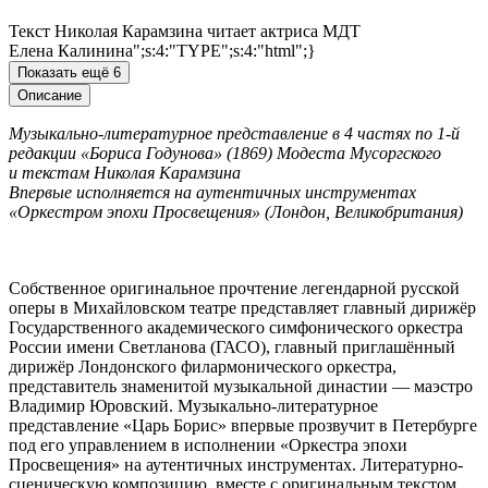
Текст Николая Карамзина читает актриса МДТ
Елена Калинина";s:4:"TYPE";s:4:"html";}
Показать ещё 6
Описание
Музыкально-литературное представление в 4 частях по 1-й
редакции «Бориса Годунова» (1869) Модеста Мусоргского
и текстам Николая Карамзина
Впервые исполняется на аутентичных инструментах
«Оркестром эпохи Просвещения» (Лондон, Великобритания)
Собственное оригинальное прочтение легендарной русской
оперы в Михайловском театре представляет главный дирижёр
Государственного академического симфонического оркестра
России имени Светланова (ГАСО), главный приглашённый
дирижёр Лондонского филармонического оркестра,
представитель знаменитой музыкальной династии — маэстро
Владимир Юровский. Музыкально-литературное
представление «Царь Борис» впервые прозвучит в Петербурге
под его управлением в исполнении «Оркестра эпохи
Просвещения» на аутентичных инструментах. Литературно-
сценическую композицию, вместе с оригинальным текстом