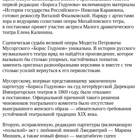
первой редакции «Бориса Годунова» включающую материалы
«Истории государства Российского» Николая Карамзина,
готовит режиссёр Виталий Фиалковский. Наряду с артистами
хора и ведущими солистами оперы Михайловского тетра,
в постановке примет участие актриса Малого драматического
театра Елена Калинина.
Сценическая судьба великой оперы Модеста Петровича
Мусоргского «Борис Годунов» уникальна. В истории русского
музыкального театра вряд ли найдётся произведение, которое
вызывало бы столько упорных, настойчивых попыток
заменить оригинал разнообразными версиями и вместе с тем
столько усилий вернуться к его первоистокам.
Мусоргскому, впервые представившему законченную
партитуру «Бориса Годунова» на суд петербургской Дирекции
Императорских театров в 1869 году, было отказано
в постановке. Официальной причиной такого решения
чиновников театрального комитета было отсутствие
выигрышного женского образа — обязательного требования
устойчивой театральной традиции XIX века.
Вторую, исправленную, редакцию партитуры (включающую
«польский» акт с любовной линией Лжедмитрий — Марина
Мнишек, а также новый финал — масштабную сцену