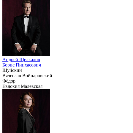
Андрей Щелкалов
Борис Пинхасович
Шуйский
Вячеслав Войнаровский
Фёдор
Евдокия Малевская