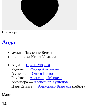
Премьера
Аида
музыка Джузеппе Верди
постановка Игоря Ушакова
Аида —
Ирина Морева
Радамес —
Фёдор Атаскевич
Амнерис —
Олеся Петрова
Рамфис —
Александр Маркеев
Амонасро —
Александр Кузнецов
Царь Египта —
Александр Безруков
(дебют)
Март
14