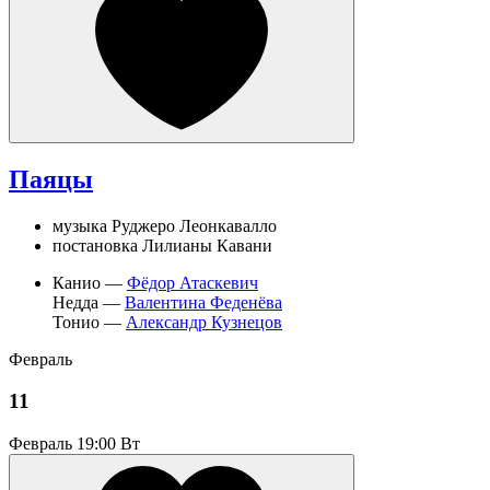
Паяцы
музыка Руджеро Леонкавалло
постановка Лилианы Кавани
Канио —
Фёдор Атаскевич
Недда —
Валентина Феденёва
Тонио —
Александр Кузнецов
Февраль
11
Февраль
19:00 Вт