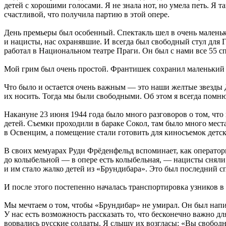
детей с хорошими голосами. Я не знала нот, но умела петь. Я та
счастливой, что получила партию в этой опере.
День премьеры был особенный. Спектакль шел в очень маленько
и нацисты, нас охранявшие. И всегда был свободный стул для 
работал в Национальном театре Праги. Он был с нами все 55 с
Мой грим был очень простой. Франтишек сохранил маленький 
Что было и остается очень важным — это наши желтые звезды Д
их носить. Тогда мы были свободными. Об этом я всегда помню
Накануне 23 июня 1944 года было много разговоров о том, что
детей. Съемки проходили в бараке Сокол, там было много мест
в Освенцим, а помещение стали готовить для киносъемок детск
В своих мемуарах Руди Фрёденфельд вспоминает, как оператор
до колыбельной — в опере есть колыбельная, — нацисты сняли 
и им стало жалко детей из «Брундибара». Это был последний с
И после этого постепенно началась транспортировка узников в 
Мы мечтаем о том, чтобы «Брундибар» не умирал. Он был напис
У нас есть возможность рассказать то, что бесконечно важно дл
ворвались русские солдаты. Я слышу их возгласы: «Вы свободн