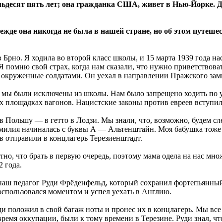
ьдесят пять лет; она гражданка США, живет в Нью-Йорке. Д
ежде она никогда не была в нашей стране, но об этом путеше
 Брно. Я ходила во второй класс школы, и 15 марта 1939 года на
 Я помню свой страх, когда нам сказали, что нужно приветствоват
ю окруженные солдатами. Он уехал в направлении Пражского зам
е мы были исключены из школы. Нам было запрещено ходить по у
их площадках вагонов. Нацистские законы против евреев вступил
в Польшу — в гетто в Лодзи. Мы знали, что, возможно, будем с
фамилия начиналась с буквы А — Альтенштайн. Моя бабушка тоже
в отправили в концлагерь Терезиенштадт.
но, что брать в первую очередь, поэтому мама одела на нас множ
 года.
 наш педагог Руди Фрёденфельд, который сохранил фортепьянны
оспользовался моментом и успел уехать в Англию.
уди положил в свой багаж ноты и пронес их в концлагерь. Мы вс
время оккупации, были к тому времени в Терезине. Руди знал, чт