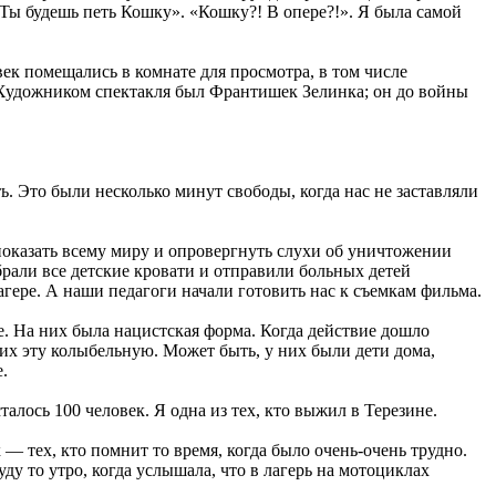
: «Ты будешь петь Кошку». «Кошку?! В опере?!». Я была самой
ек помещались в комнате для просмотра, в том числе
е. Художником спектакля был Франтишек Зелинка; он до войны
. Это были несколько минут свободы, когда нас не заставляли
показать всему миру и опровергнуть слухи об уничтожении
брали все детские кровати и отправили больных детей
гере. А наши педагоги начали готовить нас к съемкам фильма.
. На них была нацистская форма. Когда действие дошло
щих эту колыбельную. Может быть, у них были дети дома,
.
алось 100 человек. Я одна из тех, кто выжил в Терезине.
— тех, кто помнит то время, когда было очень-очень трудно.
уду то утро, когда услышала, что в лагерь на мотоциклах