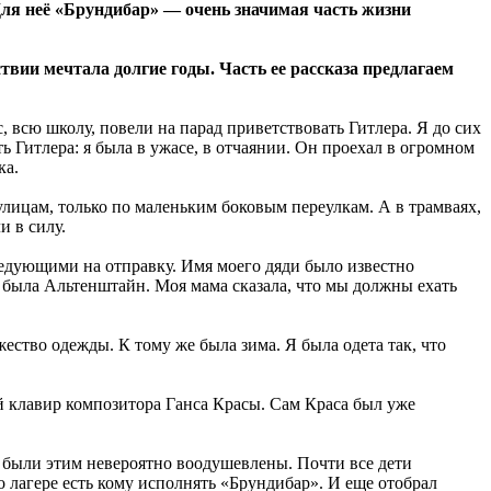
ля неё «Брундибар» — очень значимая часть жизни
ствии мечтала долгие годы. Часть ее рассказа предлагаем
с, всю школу, повели на парад приветствовать Гитлера. Я до сих
ь Гитлера: я была в ужасе, в отчаянии. Он проехал в огромном
ка.
лицам, только по маленьким боковым переулкам. А в трамваях,
и в силу.
ледующими на отправку. Имя моего дяди было известно
 была Альтенштайн. Моя мама сказала, что мы должны ехать
ество одежды. К тому же была зима. Я была одета так, что
й клавир композитора Ганса Красы. Сам Краса был уже
е были этим невероятно воодушевлены. Почти все дети
о лагере есть кому исполнять «Брундибар». И еще отобрал