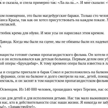
к и сказала, и спела примерно так: «Ла-ла-ла...». И мне сказали
м помещении, это были магдебургские бараки. Только сто челов
Ганса Красы, так как он хотел присутствовать на каждом показ
пектаклей.
тюбик крема для обуви. И мои усы он нарисовал этим кремом.
авида. Когда мы были на сцене, мы не обязаны были их надевать
.
 нацисты готовят съемки пропагандистского фильма. Он хотели 
а и он использовался как детская больница. Первым делом они у
ой оперы «Брундибар». К тому времени опера была известна в ла
ы и солдаты приехали в барак Сокол и расположились на балконе
фуражки, сели на балконе и долго смотрели на нас, детей, пою
пектакль, и он заснят в том нацистском пропагандистском фильме
Освенцим. Из 140 000 человек, прошедших через Терезин, нас ост
ан для детей и для исполнения детьми. Нас так мало выживших 
я нас, кто в действительности спас наши жизни. Я никогда не заб
ы!», «Здравствуйте!».