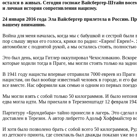
остался в живых. Сегодня госпоже Вайсбергер-Штайн восем
и личная история сопротивления нацизму.
24 января 2016 года Эла Вайсбергер прилетела в Россию. Пр
вашему вниманию.
Война для меня началась, когда мы с бабушкой и сестрой были в
пор слышу звуки его голоса, крики по радио: «Евреи! Евреи!».
автомобиле с поднятой рукой, а мы остались стоять, полность
Это был день, когда Гитлер оккупировал Чехословакию. Вскор
которые ходили тогда в Праге, мы могли стоять только на задн
В 1941 году нацисты впервые отправили 7000 евреев из Праги 
нацистам, он был вообще известный человек в городе, и его 
все вместе. Нас оформили как семью и одним из первых поездо
Мы могли взять с собой только 50 килограммов. И было непонят
едва могла идти. Мы приехали в Терезиенштадт 12 февраля 1942
Партитуру «Брундибара» тайно пронесли в лагерь. Это сделал
доставлен в Терезин. А автор либретто Адольф Хоффмайстер в
И хотя было позволено брать с собой всего 50 килограммов, Р
из детского приюта, где спектакль был дважды показан уже во 