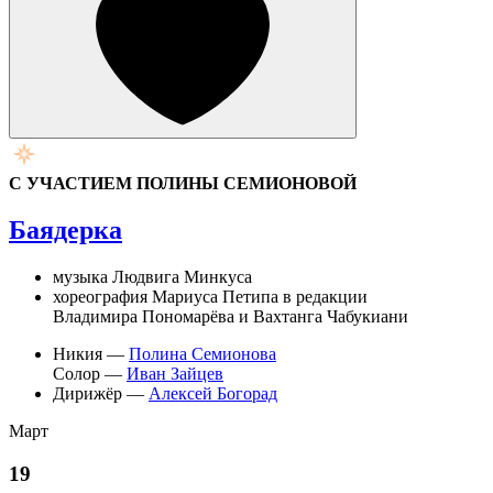
С УЧАСТИЕМ ПОЛИНЫ СЕМИОНОВОЙ
Баядерка
музыка Людвига Минкуса
хореография Мариуса Петипа в редакции
Владимира Пономарёва и Вахтанга Чабукиани
Никия —
Полина Семионова
Солор —
Иван Зайцев
Дирижёр —
Алексей Богорад
Март
19