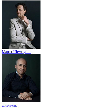
Марат Шемиунов
Дирижёр