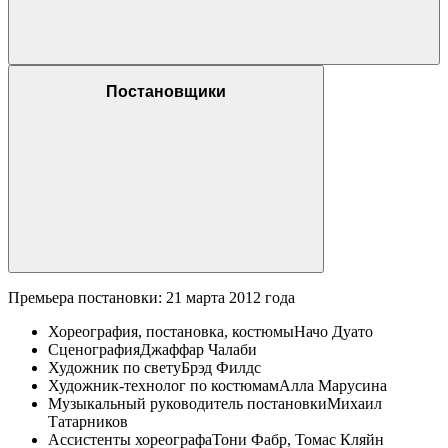
Постановщики
Премьера постановки: 21 марта 2012 года
Хореография, постановка, костюмы
Начо Дуато
Сценография
Джаффар Чалаби
Художник по свету
Брэд Филдс
Художник-технолог по костюмам
Алла Марусина
Музыкальный руководитель постановки
Михаил
Татарников
Ассистенты хореографа
Тони Фабр, Томас Кляйн