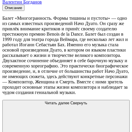
Валентин Богданов
Описание
Балет «Многогранность. Формы тишины и пустоты» — одно
из самых известных произведений Начо Дуато. Он сразу же
привлёк внимание критиков и принёс своему создателю
престижную премию Benois de la Dance. Балет был создан в
1999 году для театра города Веймара, где несколько лет жил и
работал Иоганн Себастьян Бах. Именно его музыка стала
основой произведения Дуато, в котором он языком пластики
рассказывает о жизни и творчестве великого композитора.
Двухактное сочинение объединяет в себе барочную музыку и
современную хореографию. Это практически биографическое
произведение, и, в отличие от большинства работ Начо Дуато,
не имеющих сюжета, здесь действуют конкретные персонажи
— Композитор, Женщина и Смерть. Вместе с ними зритель
проходит основные этапы жизни композитора и наблюдает за
чудом создания гениальной музыки.
Читать далее
Свернуть