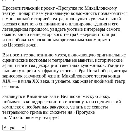
Просветительский проект «Прогулка по Михайловскому
театру» подарит вам уникальную возможность познакомиться
с многоликой историей театра, прослушать увлекательный
рассказ опытного специалиста о планировке здания и его
легендарном прошлом, увидеть уютные интерьеры самого
обаятельного императорского театра Северной столицы
и полюбоваться роскошным зрительным залом прямо
из Царской ложи.
Вы посетите экспозицию музея, включающую оригинальные
сценические костюмы и театральные макеты, исторические
афиши и эскизы декораций известных художников. Увидите
выставку карикатур французского актёра Поля Робера, автора
зарисовок закулисной жизни Михайловского театра конца
XIX — начала XX века, и узнаете, как живёт любимый театр
сегодня.
Заглянуть в Каминный зал и Великокняжескую ложу,
побывать в коридоре солистов и взглянуть на сценический
комплекс с необычных ракурсов, узнать все секреты
театрального грима вы сможете на «Прогулке
по Михайловскому театру»!