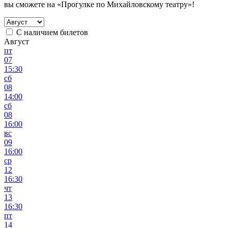
вы сможете на «Прогулке по Михайловскому театру»!
С наличием билетов
Август
пт
07
15:30
сб
08
14:00
сб
08
16:00
вс
09
16:00
ср
12
16:30
чт
13
16:30
пт
14