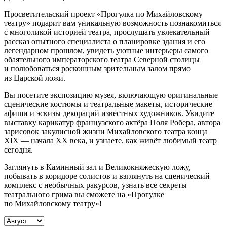
Просветительский проект «Прогулка по Михайловскому
театру» подарит вам уникальную возможность познакомиться
с многоликой историей театра, прослушать увлекательный
рассказ опытного специалиста о планировке здания и его
легендарном прошлом, увидеть уютные интерьеры самого
обаятельного императорского театра Северной столицы
и полюбоваться роскошным зрительным залом прямо
из Царской ложи.
Вы посетите экспозицию музея, включающую оригинальные
сценические костюмы и театральные макеты, исторические
афиши и эскизы декораций известных художников. Увидите
выставку карикатур французского актёра Поля Робера, автора
зарисовок закулисной жизни Михайловского театра конца
XIX — начала XX века, и узнаете, как живёт любимый театр
сегодня.
Заглянуть в Каминный зал и Великокняжескую ложу,
побывать в коридоре солистов и взглянуть на сценический
комплекс с необычных ракурсов, узнать все секреты
театрального грима вы сможете на «Прогулке
по Михайловскому театру»!