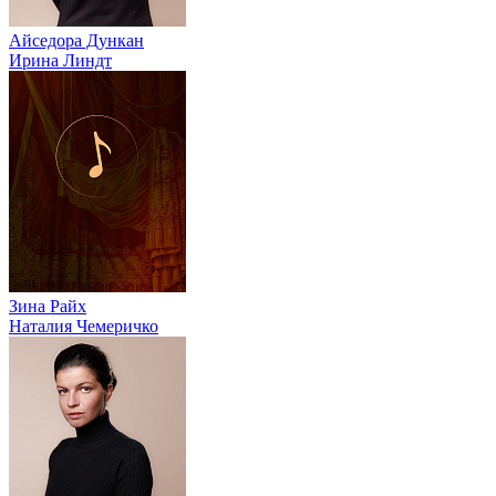
Айседора Дункан
Ирина Линдт
Зина Райх
Наталия Чемеричко