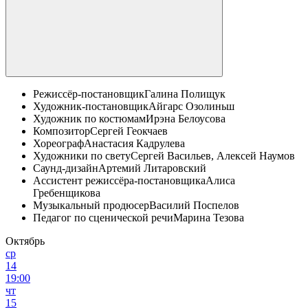
Режиссёр-постановщик
Галина Полищук
Художник-постановщик
Айгарс Озолиньш
Художник по костюмам
Ирэна Белоусова
Композитор
Сергей Геокчаев
Хореограф
Анастасия Кадрулева
Художники по свету
Сергей Васильев, Алексей Наумов
Саунд-дизайн
Артемий Литаровский
Ассистент режиссёра-постановщика
Алиса
Гребенщикова
Музыкальный продюсер
Василий Поспелов
Педагог по сценической речи
Марина Тезова
Октябрь
ср
14
19:00
чт
15