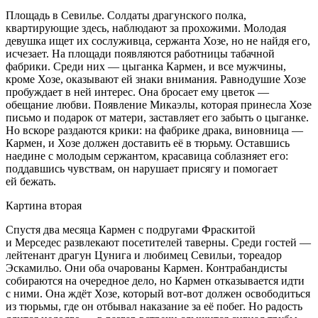
Площадь в Севилье. Солдаты драгунского полка,
квартирующие здесь, наблюдают за прохожими. Молодая
девушка ищет их сослуживца, сержанта Хозе, но не найдя его,
исчезает. На площади появляются работницы табачной
фабрики. Среди них — цыганка Кармен, и все мужчины,
кроме Хозе, оказывают ей знаки внимания. Равнодушие Хозе
пробуждает в ней интерес. Она бросает ему цветок —
обещание любви. Появление Микаэлы, которая принесла Хозе
письмо и подарок от матери, заставляет его забыть о цыганке.
Но вскоре раздаются крики: на фабрике драка, виновница —
Кармен, и Хозе должен доставить её в тюрьму. Оставшись
наедине с молодым сержантом, красавица соблазняет его:
поддавшись чувствам, он нарушает присягу и помогает
ей бежать.
Картина вторая
Спустя два месяца Кармен с подругами Фраскитой
и Мерседес развлекают посетителей таверны. Среди гостей —
лейтенант драгун Цунига и любимец Севильи, тореадор
Эскамильо. Они оба очарованы Кармен. Контрабандисты
собираются на очередное дело, но Кармен отказывается идти
с ними. Она ждёт Хозе, который вот-вот должен освободиться
из тюрьмы, где он отбывал наказание за её побег. Но радость