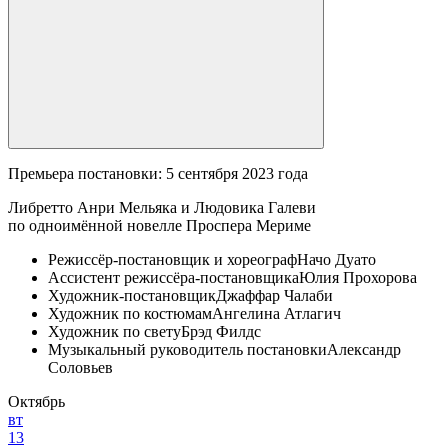
Премьера постановки: 5 сентября 2023 года
Либретто Анри Мельяка и Людовика Галеви
по одноимённой новелле Проспера Мериме
Режиссёр-постановщик и хореограф
Начо Дуато
Ассистент режиссёра-постановщика
Юлия Прохорова
Художник-постановщик
Джаффар Чалаби
Художник по костюмам
Ангелина Атлагич
Художник по свету
Брэд Филдс
Музыкальный руководитель постановки
Александр
Соловьев
Октябрь
вт
13