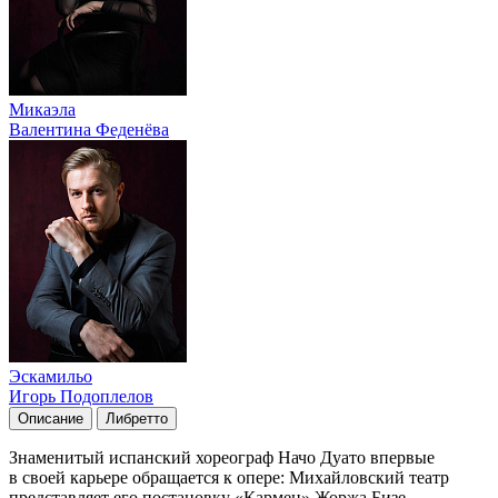
Микаэла
Валентина Феденёва
Эскамильо
Игорь Подоплелов
Описание
Либретто
Знаменитый испанский хореограф Начо Дуато впервые
в своей карьере обращается к опере: Михайловский театр
представляет его постановку «Кармен» Жоржа Бизе.