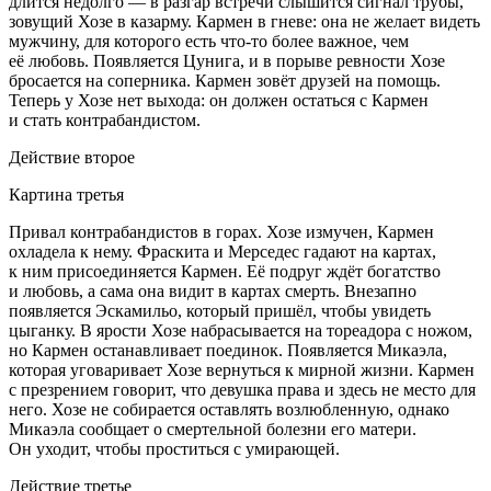
длится недолго — в разгар встречи слышится сигнал трубы,
зовущий Хозе в казарму. Кармен в гневе: она не желает видеть
мужчину, для которого есть что-то более важное, чем
её любовь. Появляется Цунига, и в порыве ревности Хозе
бросается на соперника. Кармен зовёт друзей на помощь.
Теперь у Хозе нет выхода: он должен остаться с Кармен
и стать контрабандистом.
Действие второе
Картина третья
Привал контрабандистов в горах. Хозе измучен, Кармен
охладела к нему. Фраскита и Мерседес гадают на картах,
к ним присоединяется Кармен. Её подруг ждёт богатство
и любовь, а сама она видит в картах смерть. Внезапно
появляется Эскамильо, который пришёл, чтобы увидеть
цыганку. В ярости Хозе набрасывается на тореадора с ножом,
но Кармен останавливает поединок. Появляется Микаэла,
которая уговаривает Хозе вернуться к мирной жизни. Кармен
с презрением говорит, что девушка права и здесь не место для
него. Хозе не собирается оставлять возлюбленную, однако
Микаэла сообщает о смертельной болезни его матери.
Он уходит, чтобы проститься с умирающей.
Действие третье