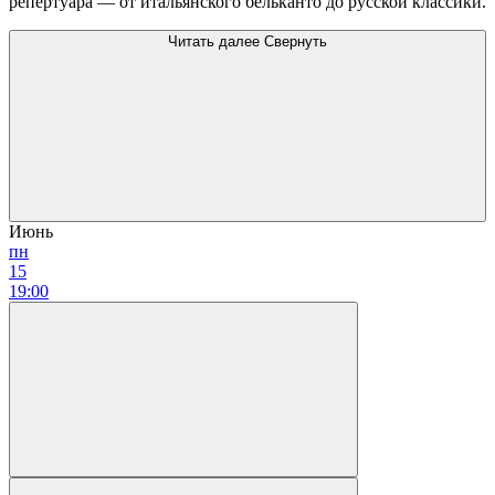
репертуара — от итальянского бельканто до русской классики.
Читать далее
Свернуть
Июнь
пн
15
19:00