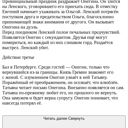
Провинциальный праздник раздражает Онегина. Он злится
на Ленского, уговорившего его приехать сюда. В отместку
Евгений начинает ухаживать за Ольгой. Ленский потрясён
поступком друга и предательством Ольги, благосклонно
принимающей знаки внимания от другого. Он вызывает
Онегина на дуэль.
Перед поединком Ленский полон печальных предчувствий.
Появляется Онегин с секундантом. Друзья ещё могут
помириться, но каждый из них слишком горд. Раздаётся
выстрел. Ленский убит.
Действие третье
Бал в Петербурге. Среди гостей — Онегин, только что
вернувшийся из-за границы. Князь Гремин знакомит его
с женой. С изумлением Онегин узнаёт в ней Татьяну.
Поражённый её преображением, он осознаёт, что влюблён.
Татьяна читает письмо Онегина. Внезапно появляется он сам.
Татьяна по-прежнему любит его, но прошлого не вернуть.
Она замужем и будет верна супругу. Онегин понимает, что
навсегда потерял её.
Читать далее
Свернуть