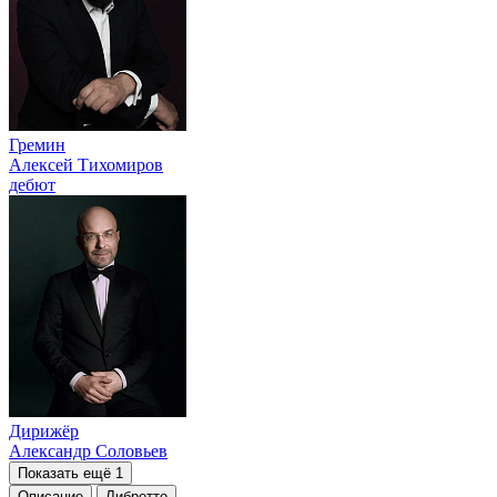
Гремин
Алексей Тихомиров
дебют
Дирижёр
Александр Соловьев
Показать ещё 1
Описание
Либретто