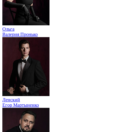
Ольга
Валерия Пронько
Ленский
Егор Мартыненко