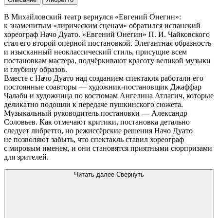
В Михайловский театр вернулся «Евгений Онегин»:
к знаменитым «лирическим сценам» обратился испанский
хореограф Начо Дуато. «Евгений Онегин» П. И. Чайковского
стал его второй оперной постановкой. Элегантная образность
и изысканный неоклассический стиль, присущие всем
постановкам мастера, подчёркивают красоту великой музыки
и глубину образов.
Вместе с Начо Дуато над созданием спектакля работали его
постоянные соавторы — художник-постановщик Джаффар
Чалаби и художница по костюмам Ангелина Атлагич, которые
деликатно подошли к передаче пушкинского сюжета.
Музыкальный руководитель постановки — Александр
Соловьев. Как отмечают критики, постановка детально
следует либретто, но режиссёрские решения Начо Дуато
не позволяют забыть, что спектакль ставил хореограф
с мировым именем, и они становятся приятными сюрпризами
для зрителей.
Читать далее
Свернуть