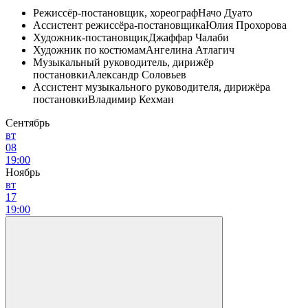
Режиссёр-постановщик, хореограф
Начо Дуато
Ассистент режиссёра-постановщика
Юлия Прохорова
Художник-постановщик
Джаффар Чалаби
Художник по костюмам
Ангелина Атлагич
Музыкальный руководитель, дирижёр
постановки
Александр Соловьев
Ассистент музыкального руководителя, дирижёра
постановки
Владимир Кехман
Сентябрь
вт
08
19:00
Ноябрь
вт
17
19:00