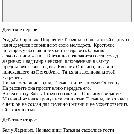
Действие первое
Усадьба Лариных. Под пение Татьяны и Ольги хозяйка дома и
няня девушек вспоминают свою молодость. Крестьяне
по старому обычаю приходят поздравить барыню
с окончанием жатвы. Внезапно появляются гости: сосед
Лариных Владимир Ленский, влюблённый в Ольгу,
представляет своего друга Евгения Онегина, недавно
приехавшего из Петербурга. Татьяна взволнована этой
встречей.
Ночью, оставшись одна, Татьяна пишет письмо Онегину.
На рассвете она просит няню передать его.
Аллея в саду. Здесь Татьяна назначила Онегину свидание.
Молодой человек тронут искренностью Татьяны, но холоден
с ней: он не создан для семейной жизни и не может ответить
ей взаимностью.
Действие второе
Бал у Лариных. На именины Татьяны съехались гости.