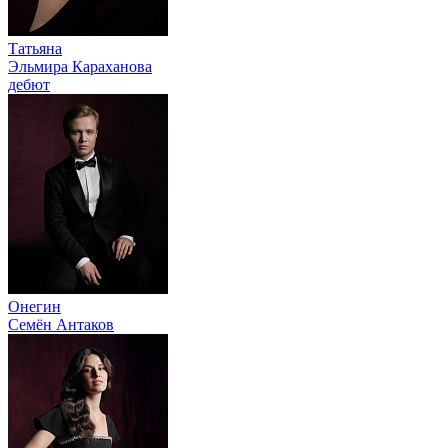
Татьяна
Эльмира Караханова
дебют
Онегин
Семён Антаков