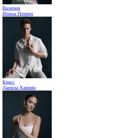
Валерия
Ирина Перрен
Красс
Данила Хамзин