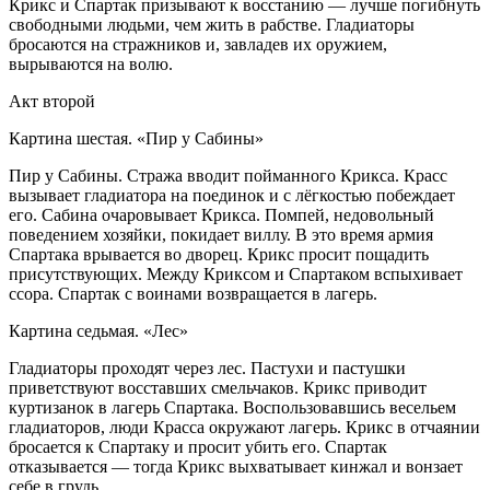
Крикс и Спартак призывают к восстанию — лучше погибнуть
свободными людьми, чем жить в рабстве. Гладиаторы
бросаются на стражников и, завладев их оружием,
вырываются на волю.
Акт второй
Картина шестая. «Пир у Сабины»
Пир у Сабины. Стража вводит пойманного Крикса. Красс
вызывает гладиатора на поединок и с лёгкостью побеждает
его. Сабина очаровывает Крикса. Помпей, недовольный
поведением хозяйки, покидает виллу. В это время армия
Спартака врывается во дворец. Крикс просит пощадить
присутствующих. Между Криксом и Спартаком вспыхивает
ссора. Спартак с воинами возвращается в лагерь.
Картина седьмая. «Лес»
Гладиаторы проходят через лес. Пастухи и пастушки
приветствуют восставших смельчаков. Крикс приводит
куртизанок в лагерь Спартака. Воспользовавшись весельем
гладиаторов, люди Красса окружают лагерь. Крикс в отчаянии
бросается к Спартаку и просит убить его. Спартак
отказывается — тогда Крикс выхватывает кинжал и вонзает
себе в грудь.