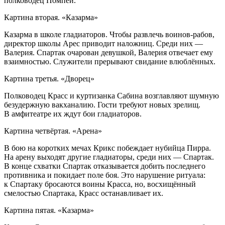
полководец Помпей.
Картина вторая. «Казарма»
Казарма в школе гладиаторов. Чтобы развлечь воинов-рабов,
директор школы Арес приводит наложниц. Среди них —
Валерия. Спартак очарован девушкой, Валерия отвечает ему
взаимностью. Служители прерывают свидание влюблённых.
Картина третья. «Дворец»
Полководец Красс и куртизанка Сабина возглавляют шумную
безудержную вакханалию. Гости требуют новых зрелищ.
В амфитеатре их ждут бои гладиаторов.
Картина четвёртая. «Арена»
В бою на коротких мечах Крикс побеждает нубийца Пирра.
На арену выходят другие гладиаторы, среди них — Спартак.
В конце схватки Спартак отказывается добить последнего
противника и покидает поле боя. Это нарушение ритуала:
к Спартаку бросаются воины Красса, но, восхищённый
смелостью Спартака, Красс останавливает их.
Картина пятая. «Казарма»