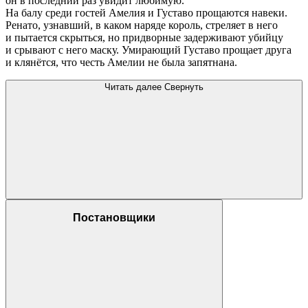
он в последний раз увидит любимую.
На балу среди гостей Амелия и Густаво прощаются навеки.
Ренато, узнавший, в каком наряде король, стреляет в него
и пытается скрыться, но придворные задерживают убийцу
и срывают с него маску. Умирающий Густаво прощает друга
и клянётся, что честь Амелии не была запятнана.
Читать далее
Свернуть
Постановщики