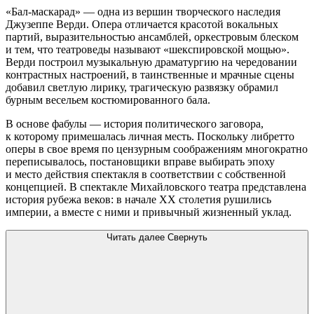
«Бал-маскарад» — одна из вершин творческого наследия
Джузеппе Верди. Опера отличается красотой вокальных
партий, выразительностью ансамблей, оркестровым блеском
и тем, что театроведы называют «шекспировской мощью».
Верди построил музыкальную драматургию на чередовании
контрастных настроений, в таинственные и мрачные сцены
добавил светлую лирику, трагическую развязку обрамил
бурным весельем костюмированного бала.
В основе фабулы — история политического заговора,
к которому примешалась личная месть. Поскольку либретто
оперы в свое время по цензурным соображениям многократно
переписывалось, постановщики вправе выбирать эпоху
и место действия спектакля в соответствии с собственной
концепцией. В спектакле Михайловского театра представлена
история рубежа веков: в начале ХХ столетия рушились
империи, а вместе с ними и привычный жизненный уклад.
Читать далее
Свернуть