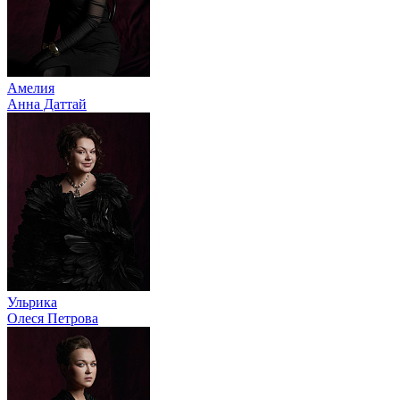
Амелия
Анна Даттай
Ульрика
Олеся Петрова