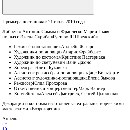
Премьера постановки: 21 июля 2010 года
Либретто Антонио Соммы и Франческо Марии Пьяве
по пьесе Эжена Скриба «Густаво III Шведский»
Режиссёр-постановщик
Андрейс Жагарс
Художник-постановщик
Андрис Фрейбергс
Художник по костюмам
Кристине Пастернака
Художник по свету
Кевин Вайн Джонс
Хореограф
Элита Буковска
Ассистент режиссёра-постановщика
Даце Вольфарте
Ассистент художника-постановщика
Елена Зыкова
Режиссёр
Юлия Прохорова
Ответственный концертмейстер
Марк Вайнер
Хормейстеры
Алексей Дмитриев, Сергей Цыпленков
Декорации и костюмы изготовлены театрально-творческими
мастерскими «Возрождение»
Апрель
вс
19