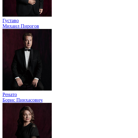
Густаво
Михаил Пирогов
Ренато
Борис Пинхасович