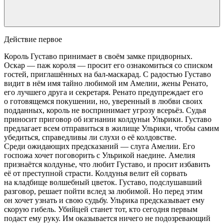
Действие первое
Король Густаво принимает в своём замке придворных.
Оскар — паж короля — просит его ознакомиться со списком
гостей, приглашённых на бал-маскарад. С радостью Густаво
видит в нём имя тайно любимой им Амелии, жены Ренато,
его лучшего друга и секретаря. Ренато предупреждает его
о готовящемся покушении, но, уверенный в любви своих
подданных, король не воспринимает угрозу всерьёз. Судья
приносит приговор об изгнании колдуньи Ульрики. Густаво
предлагает всем отправиться в жилище Ульрики, чтобы самим
убедиться, справедливы ли слухи о её колдовстве.
Среди ожидающих предсказаний — слуга Амелии. Его
госпожа хочет поговорить с Ульрикой наедине. Амелия
признаётся колдунье, что любит Густаво, и просит избавить
её от преступной страсти. Колдунья велит ей сорвать
на кладбище волшебный цветок. Густаво, подслушавший
разговор, решает пойти вслед за любимой. Но перед этим
он хочет узнать и свою судьбу. Ульрика предсказывает ему
скорую гибель. Убийцей станет тот, кто сегодня первым
подаст ему руку. Им оказывается ничего не подозревающий