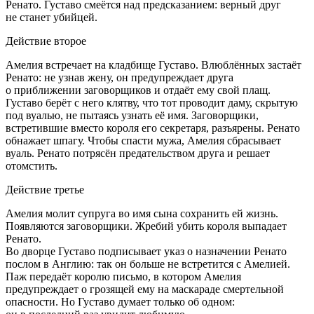
Ренато. Густаво смеётся над предсказанием: верный друг
не станет убийцей.
Действие второе
Амелия встречает на кладбище Густаво. Влюблённых застаёт
Ренато: не узнав жену, он предупреждает друга
о приближении заговорщиков и отдаёт ему свой плащ.
Густаво берёт с него клятву, что тот проводит даму, скрытую
под вуалью, не пытаясь узнать её имя. Заговорщики,
встретившие вместо короля его секретаря, разъярены. Ренато
обнажает шпагу. Чтобы спасти мужа, Амелия сбрасывает
вуаль. Ренато потрясён предательством друга и решает
отомстить.
Действие третье
Амелия молит супруга во имя сына сохранить ей жизнь.
Появляются заговорщики. Жребий убить короля выпадает
Ренато.
Во дворце Густаво подписывает указ о назначении Ренато
послом в Англию: так он больше не встретится с Амелией.
Паж передаёт королю письмо, в котором Амелия
предупреждает о грозящей ему на маскараде смертельной
опасности. Но Густаво думает только об одном: