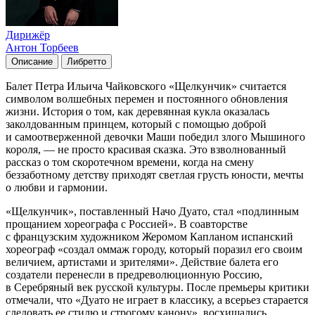
Дирижёр
Антон Торбеев
Описание
Либретто
Балет Петра Ильича Чайковского «Щелкунчик» считается
символом волшебных перемен и постоянного обновления
жизни. История о том, как деревянная кукла оказалась
заколдованным принцем, который с помощью доброй
и самоотверженной девочки Маши победил злого Мышиного
короля, — не просто красивая сказка. Это взволнованный
рассказ о том скоротечном времени, когда на смену
беззаботному детству приходят светлая грусть юности, мечты
о любви и гармонии.
«Щелкунчик», поставленный Начо Дуато, стал «подлинным
прощанием хореографа с Россией». В соавторстве
с французским художником Жеромом Капланом испанский
хореограф «создал оммаж городу, который поразил его своим
величием, артистами и зрителями». Действие балета его
создатели перенесли в предреволюционную Россию,
в Серебряный век русской культуры. После премьеры критики
отмечали, что «Дуато не играет в классику, а всерьез старается
следовать ее стилю и строгому канону», восхищались