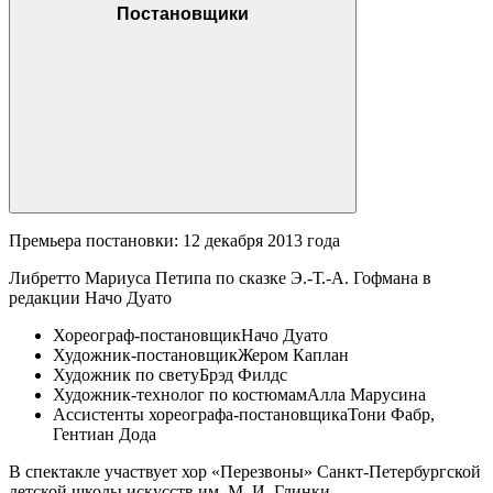
Постановщики
Премьера постановки: 12 декабря 2013 года
Либретто Мариуса Петипа по сказке Э.-Т.-А. Гофмана в
редакции Начо Дуато
Хореограф-постановщик
Начо Дуато
Художник-постановщик
Жером Каплан
Художник по свету
Брэд Филдс
Художник-технолог по костюмам
Алла Марусина
Ассистенты хореографа-постановщика
Тони Фабр,
Гентиан Дода
В спектакле участвует хор «Перезвоны» Санкт-Петербургской
детской школы искусств им. М. И. Глинки