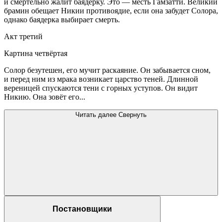
и смертельно жалит баядерку. Это — месть Гамзатти. Великий
брамин обещает Никии противоядие, если она забудет Солора,
однако баядерка выбирает смерть.
Акт третий
Картина четвёртая
Солор безутешен, его мучит раскаяние. Он забывается сном,
и перед ним из мрака возникает царство теней. Длинной
вереницей спускаются тени с горных уступов. Он видит
Никию. Она зовёт его...
Читать далее
Свернуть
Постановщики