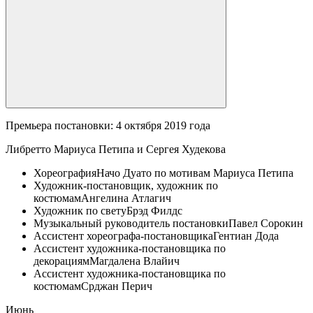
Премьера постановки: 4 октября 2019 года
Либретто Мариуса Петипа и Сергея Худекова
Хореография
Начо Дуато по мотивам Мариуса Петипа
Художник-постановщик, художник по
костюмам
Ангелина Атлагич
Художник по свету
Брэд Филдс
Музыкальный руководитель постановки
Павел Сорокин
Ассистент хореографа-постановщика
Гентиан Дода
Ассистент художника-постановщика по
декорациям
Магдалена Влайич
Ассистент художника-постановщика по
костюмам
Срджан Перич
Июнь