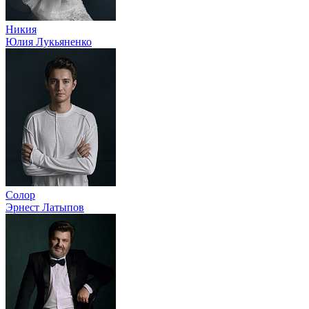
Никия
Юлия Лукьяненко
Солор
Эрнест Латыпов