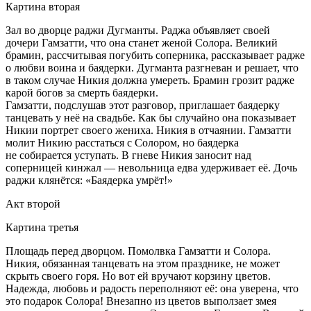
Картина вторая
Зал во дворце раджи Дугманты. Раджа объявляет своей
дочери Гамзатти, что она станет женой Солора. Великий
брамин, рассчитывая погубить соперника, рассказывает радже
о любви воина и баядерки. Дугманта разгневан и решает, что
в таком случае Никия должна умереть. Брамин грозит радже
карой богов за смерть баядерки.
Гамзатти, подслушав этот разговор, приглашает баядерку
танцевать у неё на свадьбе. Как бы случайно она показывает
Никии портрет своего жениха. Никия в отчаянии. Гамзатти
молит Никию расстаться с Солором, но баядерка
не собирается уступать. В гневе Никия заносит над
соперницей кинжал — невольница едва удерживает её. Дочь
раджи клянётся: «Баядерка умрёт!»
Акт второй
Картина третья
Площадь перед дворцом. Помолвка Гамзатти и Солора.
Никия, обязанная танцевать на этом празднике, не может
скрыть своего горя. Но вот ей вручают корзину цветов.
Надежда, любовь и радость переполняют её: она уверена, что
это подарок Солора! Внезапно из цветов выползает змея