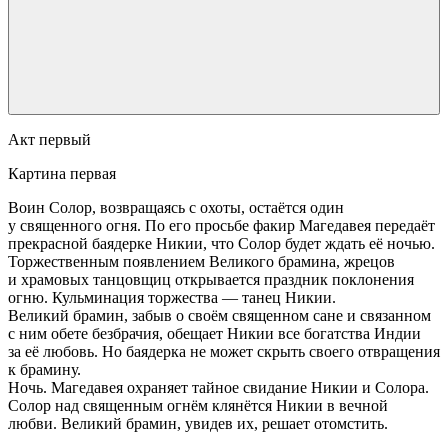
Акт первый
Картина первая
Воин Солор, возвращаясь с охоты, остаётся один
у священного огня. По его просьбе факир Магедавея передаёт
прекрасной баядерке Никии, что Солор будет ждать её ночью.
Торжественным появлением Великого брамина, жрецов
и храмовых танцовщиц открывается праздник поклонения
огню. Кульминация торжества — танец Никии.
Великий брамин, забыв о своём священном сане и связанном
с ним обете безбрачия, обещает Никии все богатства Индии
за её любовь. Но баядерка не может скрыть своего отвращения
к брамину.
Ночь. Магедавея охраняет тайное свидание Никии и Солора.
Солор над священным огнём клянётся Никии в вечной
любви. Великий брамин, увидев их, решает отомстить.