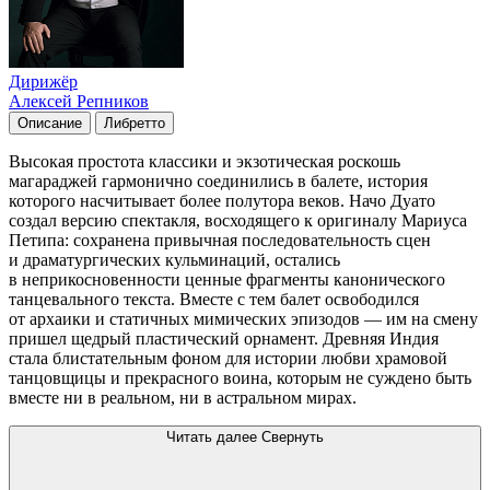
Дирижёр
Алексей Репников
Описание
Либретто
Высокая простота классики и экзотическая роскошь
магараджей гармонично соединились в балете, история
которого насчитывает более полутора веков. Начо Дуато
создал версию спектакля, восходящего к оригиналу Мариуса
Петипа: сохранена привычная последовательность сцен
и драматургических кульминаций, остались
в неприкосновенности ценные фрагменты канонического
танцевального текста. Вместе с тем балет освободился
от архаики и статичных мимических эпизодов — им на смену
пришел щедрый пластический орнамент. Древняя Индия
стала блистательным фоном для истории любви храмовой
танцовщицы и прекрасного воина, которым не суждено быть
вместе ни в реальном, ни в астральном мирах.
Читать далее
Свернуть