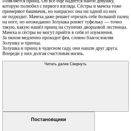
Появляется принц. Он всё ещё надеется найти девушку,
которую полюбил с первого взгляда. Сёстры и мачеха тоже
примеряют башмачок, но напрасно: она ни одной из них
не подходит. Мачеха даже решает отрезать себе большой палец
на ноге, но неожиданно Золушка роняет туфельку — точно
такую, какую нашёл принц на ступенях дворцовой лестницы.
Мачеха и сёстры не могут прийти в себя от изумления.
За окном медленно проходит фея, словно благословляя
Золушку и принца.
Золушка и принц в чудесном саду, они нашли друг друга.
Впереди у них долгая счастливая жизнь.
Читать далее
Свернуть
Постановщики