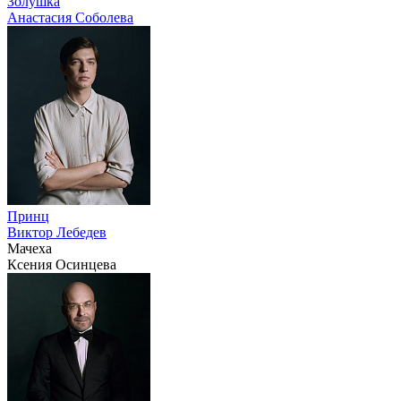
Золушка
Анастасия Соболева
Принц
Виктор Лебедев
Мачеха
Ксения Осинцева