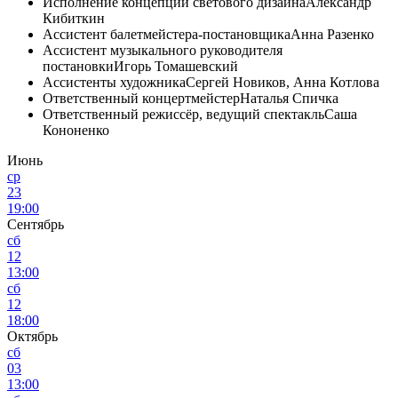
Исполнение концепции светового дизайна
Александр
Кибиткин
Ассистент балетмейстера-постановщика
Анна Разенко
Ассистент музыкального руководителя
постановки
Игорь Томашевский
Ассистенты художника
Сергей Новиков, Анна Котлова
Ответственный концертмейстер
Наталья Спичка
Ответственный режиссёр, ведущий спектакль
Саша
Кононенко
Июнь
ср
23
19:00
Сентябрь
сб
12
13:00
сб
12
18:00
Октябрь
сб
03
13:00