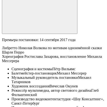
Премьера постановки: 14 сентября 2017 года
Либретто Николая Волкова по мотивам одноимённой сказки
Шарля Перро
Хореография Ростислава Захарова, восстановление Михаила
Мессерера
Сценография и костюмы
Пётр Вильямс
Балетмейстер-постановщик
Михаил Мессерер
Музыкальный руководитель постановки
Михаил
Татарников
Художник воссоздания
Вячеслав Окунев
Режиссёр мультимедиа, автор светового дизайна
Глеб
Фильштинский
Производство видеоконтента
студия «Шоу Консалтинг»,
Санкт-Петербург