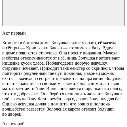
Акт первый
Комната в богатом доме. Золушка сидит у очага, её мачеха
и сёстры — Кривляка и Злюка — готовятся к балу. Вдруг
в доме появляется старушка. Она просит подаяния. Мачеха
и сёстры отворачиваются от неё, лишь Золушка протягивает
нищенке кусок хлеба. Поблагодарив добрую девушку,
старушка исчезает. Приходит танцмейстер со скрипкой, чтобы
повторить разученный танец и поклоны. Наконец можно
ехать — мачеха и сёстры отправляются на праздник. Золушка
остаётся наедине со своими мыслями. Она вспоминает свою
мать и мечтает о бале. Вновь появляется старушка: оказалось,
что это добрая фея. Она берётся исполнить желание Золушки
побывать на балу. Феи времён года одевают Золушку для бала.
Однако девушка должна помнить, что ровно в полночь
волшебство развеется. Золочёная карета отвозит Золушку
во дворец.
Акт второй