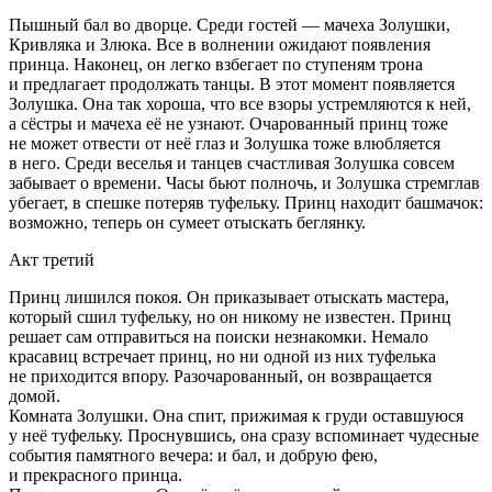
Пышный бал во дворце. Среди гостей — мачеха Золушки,
Кривляка и Злюка. Все в волнении ожидают появления
принца. Наконец, он легко взбегает по ступеням трона
и предлагает продолжать танцы. В этот момент появляется
Золушка. Она так хороша, что все взоры устремляются к ней,
а сёстры и мачеха её не узнают. Очарованный принц тоже
не может отвести от неё глаз и Золушка тоже влюбляется
в него. Среди веселья и танцев счастливая Золушка совсем
забывает о времени. Часы бьют полночь, и Золушка стремглав
убегает, в спешке потеряв туфельку. Принц находит башмачок:
возможно, теперь он сумеет отыскать беглянку.
Акт третий
Принц лишился покоя. Он приказывает отыскать мастера,
который сшил туфельку, но он никому не известен. Принц
решает сам отправиться на поиски незнакомки. Немало
красавиц встречает принц, но ни одной из них туфелька
не приходится впору. Разочарованный, он возвращается
домой.
Комната Золушки. Она спит, прижимая к груди оставшуюся
у неё туфельку. Проснувшись, она сразу вспоминает чудесные
события памятного вечера: и бал, и добрую фею,
и прекрасного принца.