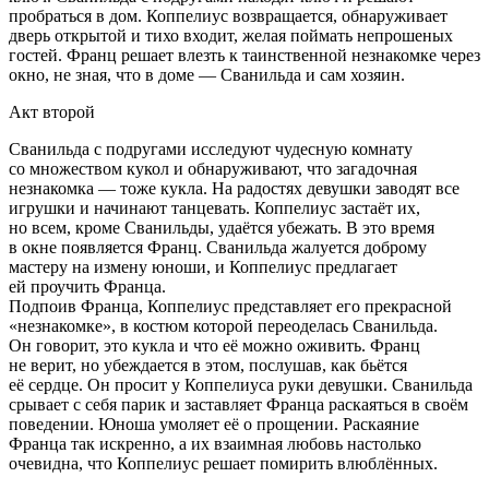
пробраться в дом. Коппелиус возвращается, обнаруживает
дверь открытой и тихо входит, желая поймать непрошеных
гостей. Франц решает влезть к таинственной незнакомке через
окно, не зная, что в доме — Сванильда и сам хозяин.
Акт второй
Сванильда с подругами исследуют чудесную комнату
со множеством кукол и обнаруживают, что загадочная
незнакомка — тоже кукла. На радостях девушки заводят все
игрушки и начинают танцевать. Коппелиус застаёт их,
но всем, кроме Сванильды, удаётся убежать. В это время
в окне появляется Франц. Сванильда жалуется доброму
мастеру на измену юноши, и Коппелиус предлагает
ей проучить Франца.
Подпоив Франца, Коппелиус представляет его прекрасной
«незнакомке», в костюм которой переоделась Сванильда.
Он говорит, это кукла и что её можно оживить. Франц
не верит, но убеждается в этом, послушав, как бьётся
её сердце. Он просит у Коппелиуса руки девушки. Сванильда
срывает с себя парик и заставляет Франца раскаяться в своём
поведении. Юноша умоляет её о прощении. Раскаяние
Франца так искренно, а их взаимная любовь настолько
очевидна, что Коппелиус решает помирить влюблённых.