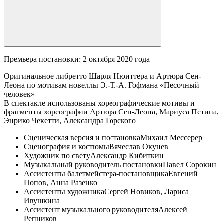
Премьера постановки: 2 октября 2020 года
Оригинальное либретто Шарля Нюиттера и Артюра Сен-
Леона по мотивам новеллы Э.-Т.-А. Гофмана «Песочный
человек»
В спектакле использованы хореографические мотивы и
фрагменты хореографии Артюра Сен-Леона, Мариуса Петипа,
Энрико Чекетти, Александра Горского
Сценическая версия и постановка
Михаил Мессерер
Сценография и костюмы
Вячеслав Окунев
Художник по свету
Александр Кибиткин
Музыкальный руководитель постановки
Павел Сорокин
Ассистенты балетмейстера-постановщика
Евгений
Попов, Анна Разенко
Ассистенты художника
Сергей Новиков, Лариса
Ивушкина
Ассистент музыкального руководителя
Алексей
Репников