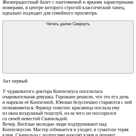
Жизнерадостный балет с пантомимой и яркими характерными
номерами, в центре которого строгий классический танец,
идеально подходит для семейного просмотра.
Читать далее
Свернуть
Акт первый
У чудаковатого доктора Коппелиуса поселилась
очаровательная девушка. Горожане решили, что это его дочь
и нарекли её Коппелией. Юноши безуспешно стараются с ней
познакомиться. Францу повезло: красавица послала ему
из окна воздушный поцелуй, из-за чего он поссорился
со своей невестой Сванильдой.
Вечер. Весёлые молодые люди подтрунивают над
Коппелиусом. Мастер отбивается и уходит, в суматохе теряя
ключ. Сванильда с подругами находят ключ и решают