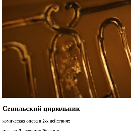
Севильский цирюльник
комическая опера в 2-х действиях
музыка Джоаккино Россини