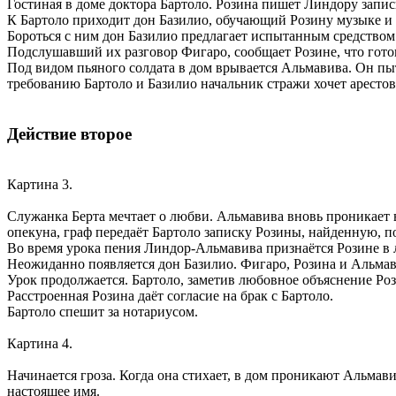
Гостиная в доме доктора Бартоло. Розина пишет Линдору запис
К Бартоло приходит дон Базилио, обучающий Розину музыке и 
Бороться с ним дон Базилио предлагает испытанным средством 
Подслушавший их разговор Фигаро, сообщает Розине, что готов
Под видом пьяного солдата в дом врывается Альмавива. Он пыта
требованию Бартоло и Базилио начальник стражи хочет арестов
Действие второе
Картина 3.
Служанка Берта мечтает о любви. Альмавива вновь проникает в
опекуна, граф передаёт Бартоло записку Розины, найденную, п
Во время урока пения Линдор-Альмавива признаётся Розине в 
Неожиданно появляется дон Базилио. Фигаро, Розина и Альмав
Урок продолжается. Бартоло, заметив любовное объяснение Ро
Расстроенная Розина даёт согласие на брак с Бартоло.
Бартоло спешит за нотариусом.
Картина 4.
Начинается гроза. Когда она стихает, в дом проникают Альмав
настоящее имя.