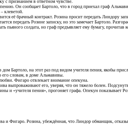
ку с признанием в ответном чувстве.
пению. Он сообщает Бартоло, что в город приехал граф Альмав
– клеветой.
ится её брачный контракт. Розина просит передать Линдору зап
ется передать Розине записку, но это замечает Бартоло. Разгора
ать пьяного солдата, но граф предъявляет ему бумагу, прочитав
 дом Бартоло, на этот раз под видом учителя пения, якобы при
о его словам, в доме Альмавивы.
любви. Фигаро отвлекает внимание опекуна.
ива выпроваживают его, уверяя, что он тяжело болен. Подсунут
зины и «учителя пения», прогоняет графа. Опекун показывает Р
ива и Фигаро. Розина, убеждённая, что Линдор обманщик, отказы