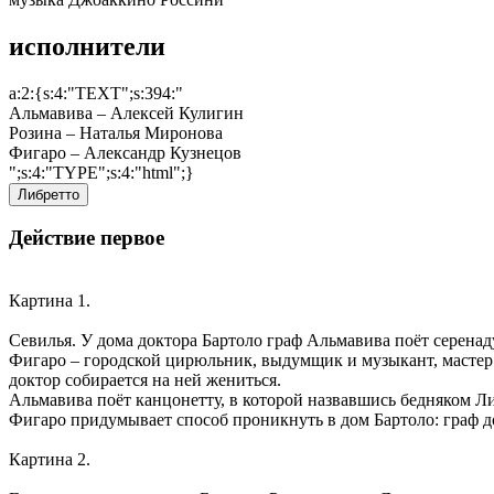
исполнители
a:2:{s:4:"TEXT";s:394:"
Альмавива –
Алексей Кулигин
Розина –
Наталья Миронова
Фигаро –
Александр Кузнецов
";s:4:"TYPE";s:4:"html";}
Либретто
Действие первое
Картина 1.
Севилья. У дома доктора Бартоло граф Альмавива поёт серенаду
Фигаро – городской цирюльник, выдумщик и музыкант, мастер н
доктор собирается на ней жениться.
Альмавива поёт канцонетту, в которой назвавшись бедняком Л
Фигаро придумывает способ проникнуть в дом Бартоло: граф до
Картина 2.