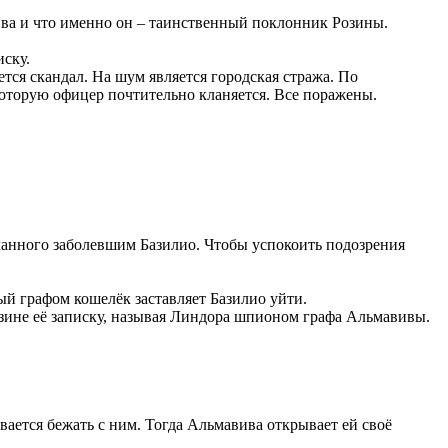
ива и что именно он – таинственный поклонник Розины.
иску.
ется скандал. На шум является городская стража. По
 которую офицер почтительно кланяется. Все поражены.
сланного заболевшим Базилио. Чтобы успокоить подозрения
ый графом кошелёк заставляет Базилио уйти.
озине её записку, называя Линдора шпионом графа Альмавивы.
вается бежать с ним. Тогда Альмавива открывает ей своё