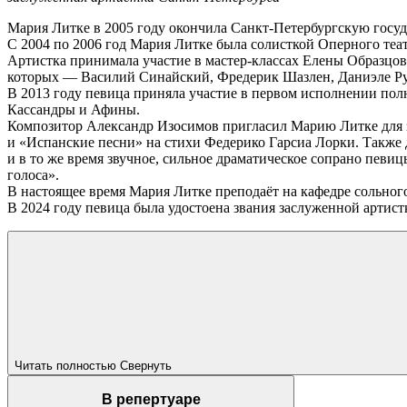
Мария Литке в 2005 году окончила Санкт-Петербургскую госуд
С 2004 по 2006 год Мария Литке была солисткой Оперного теат
Артистка принимала участие в мастер-классах Елены Образц
которых — Василий Синайский, Фредерик Шазлен, Даниэле Ру
В 2013 году певица приняла участие в первом исполнении полн
Кассандры и Афины.
Композитор Александр Изосимов пригласил Марию Литке для з
и «Испанские песни» на стихи Федерико Гарсиа Лорки. Также
и в то же время звучное, сильное драматическое сопрано певи
голоса».
В настоящее время Мария Литке преподаёт на кафедре сольног
В 2024 году певица была удостоена звания заслуженной артист
Читать полностью
Свернуть
В репертуаре