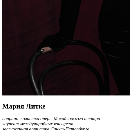
Мария Литке
сопрано, солистка оперы Михайловского театра
лауреат международных конкурсов
заслуженная артистка Санкт-Петербурга