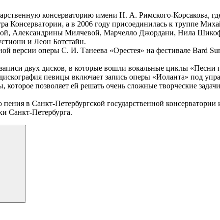
арственную консерваторию имени Н. А. Римского-Корсакова, гд
ра Консерватории, а в 2006 году присоединилась к труппе Миха
овой, Александрины Милчевой, Марчелло Джордани, Нила Шикоф
стиони и Леон Ботстайн.
ой версии оперы С. И. Танеева «Орестея» на фестивале Bard Sum
аписи двух дисков, в которые вошли вокальные циклы «Песни 
 дискография певицы включает запись оперы «Иоланта» под упр
цы, которое позволяет ей решать очень сложные творческие зада
о пения в Санкт-Петербургской государственной консерватории 
ки Санкт-Петербурга.