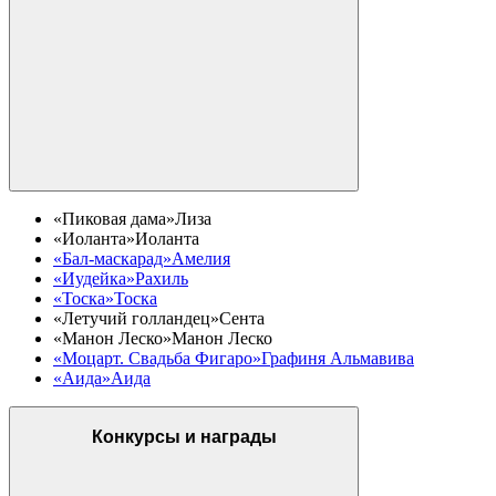
«Пиковая дама»
Лиза
«Иоланта»
Иоланта
«Бал-маскарад»
Амелия
«Иудейка»
Рахиль
«Тоска»
Тоска
«Летучий голландец»
Сента
«Манон Леско»
Манон Леско
«Моцарт. Свадьба Фигаро»
Графиня Альмавива
«Аида»
Аида
Конкурсы и награды