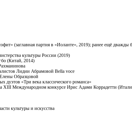
офит» (заглавная партия в «Иоланте», 2019); ранее ещё дважд
истерства культуры России (2019)
бо (Китай, 2014)
 Рахманинова
листов Лидии Абрамовой Bella voce
 Елены Образцовой
х дуэтов «Три века классического романса»
на XIII Международном конкурсе Ирис Адами Коррадетти (Итали
ласти культуры и искусства