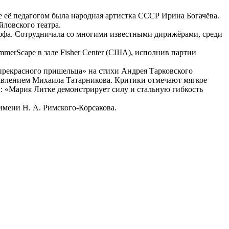
е её педагогом была народная артистка СССР Ирина Богачёва.
йловского театра.
фа. Сотрудничала со многими известными дирижёрами, среди
merScape в зале Fisher Center (США), исполнив партии
прекрасного пришельца» на стихи Андрея Тарковского
авлением Михаила Татарникова. Критики отмечают мягкое
чи: «Мария Литке демонстрирует силу и стальную гибкость
имени Н. А. Римского-Корсакова.