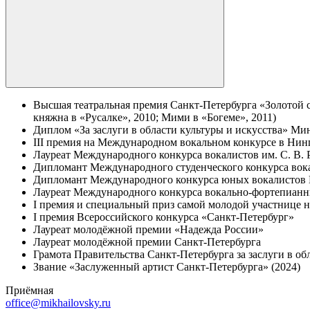
Высшая театральная премия Санкт-Петербурга «Золотой с
княжна в «Русалке», 2010; Мими в «Богеме», 2011)
Диплом «За заслуги в области культуры и искусства» Мин
III премия на Международном вокальном конкурсе в Нинг
Лауреат Международного конкурса вокалистов им. С. В.
Дипломант Международного студенческого конкурса вока
Дипломант Международного конкурса юных вокалистов
Лауреат Международного конкурса вокально-фортепианны
I премия и специальный приз самой молодой участнице 
I премия Всероссийского конкурса «Санкт-Петербург»
Лауреат молодёжной премии «Надежда России»
Лауреат молодёжной премии Санкт-Петербурга
Грамота Правительства Санкт-Петербурга за заслуги в об
Звание «Заслуженный артист Санкт-Петербурга» (2024)
Приёмная
office@mikhailovsky.ru