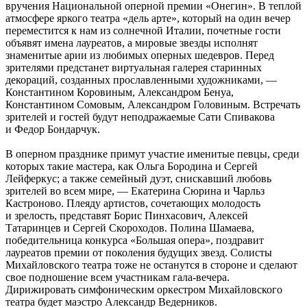
вручения Национальной оперной премии «Онегин». В теплой
атмосфере яркого театра «дель арте», который на один вечер
переместится к нам из солнечной Италии, почетные гости
объявят имена лауреатов, а мировые звезды исполнят
знаменитые арии из любимых оперных шедевров. Перед
зрителями предстанет виртуальная галерея старинных
декораций, созданных прославленными художниками, —
Константином Коровиным, Александром Бенуа,
Константином Сомовым, Александром Головиным. Встречать
зрителей и гостей будут неподражаемые Сати Спивакова
и Федор Бондарчук.
В оперном празднике примут участие именитые певцы, среди
которых такие мастера, как Ольга Бородина и Сергей
Лейферкус; а также семейный дуэт, снискавший любовь
зрителей во всем мире, — Екатерина Сюрина и Чарльз
Кастроново. Плеяду артистов, сочетающих молодость
и зрелость, представят Борис Пинхасович, Алексей
Татаринцев и Сергей Скороходов. Полина Шамаева,
победительница конкурса «Большая опера», поздравит
лауреатов премии от поколения будущих звезд. Солисты
Михайловского театра тоже не останутся в стороне и сделают
свое подношение всем участникам гала-вечера.
Дирижировать симфоническим оркестром Михайловского
театра будет маэстро Александр Ведерников.