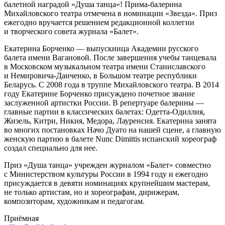
балетной наградой «Душа танца»! Прима-балерина
Михайловского театра отмечена в номинации «Звезда». Приз
ежегодно вручается решением редакционной коллегии
и творческого совета журнала «Балет».
Екатерина Борченко — выпускница Академии русского
балета имени Вагановой. После завершения учебы танцевала
в Московском музыкальном театра имени Станиславского
и Немировича-Данченко, в Большом театре республики
Беларусь. С 2008 года в труппе Михайловского театра. В 2014
году Екатерине Борченко присуждено почетное звание
заслуженной артистки России. В репертуаре балерины —
главные партии в классических балетах: Одетта-Одиллия,
Жизель, Китри, Никия, Медора, Лауренсия. Екатерина занята
во многих постановках Начо Дуато на нашей сцене, а главную
женскую партию в балете Nunc Dimittis испанский хореограф
создал специально для нее.
Приз «Душа танца» учрежден журналом «Балет» совместно
с Министерством культуры России в 1994 году и ежегодно
присуждается в девяти номинациях крупнейшим мастерам,
не только артистам, но и хореографам, дирижерам,
композиторам, художникам и педагогам.
Приёмная