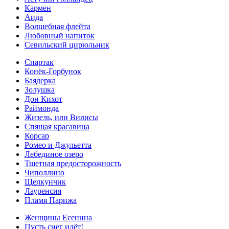
Кармен
Аида
Волшебная флейта
Любовный напиток
Севильский цирюльник
Спартак
Конёк-Горбунок
Баядерка
Золушка
Дон Кихот
Раймонда
Жизель, или Вилисы
Спящая красавица
Корсар
Ромео и Джульетта
Лебединое озеро
Тщетная предосторожность
Чиполлино
Щелкунчик
Лауренсия
Пламя Парижа
Женщины Есенина
Пусть снег идёт!