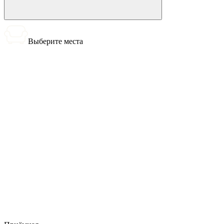
Выберите места
0 билетов
Итого:
0
₽
Купить билеты
Выбранные места