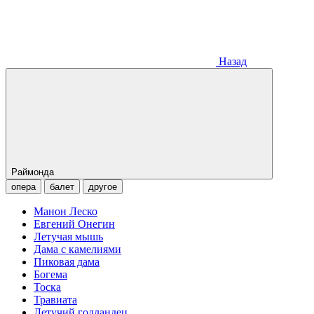
Назад
Раймонда
опера
балет
другое
Манон Леско
Евгений Онегин
Летучая мышь
Дама с камелиями
Пиковая дама
Богема
Тоска
Травиата
Летучий голландец