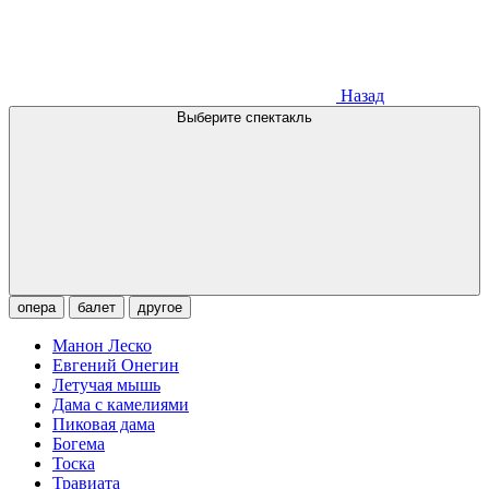
Назад
Выберите спектакль
опера
балет
другое
Манон Леско
Евгений Онегин
Летучая мышь
Дама с камелиями
Пиковая дама
Богема
Тоска
Травиата