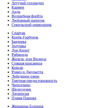
Летучий голландец
Кармен
Аида
Волшебная флейта
Любовный напиток
Севильский цирюльник
Спартак
Конёк-Горбунок
Баядерка
Золушка
Дон Кихот
Раймонда
Жизель, или Вилисы
Спящая красавица
Корсар
Ромео и Джульетта
Лебединое озеро
Тщетная предосторожность
Чиполлино
Щелкунчик
Лауренсия
Пламя Парижа
Женщины Есенина