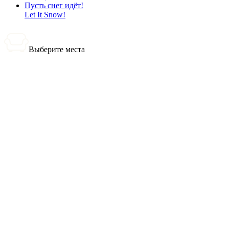
Пусть снег идёт!
Let It Snow!
Выберите места
0 билетов
Итого:
0
₽
Купить билеты
Выбранные места