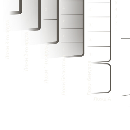
2
3
1
4
2
4
2
1
1
2
1
3
1
3
1
1
1
4
2
4
2
3
3
1
3
1
2
4
2
4
2
1
3
1
3
1
4
2
4
2
3
1
1
3
1
1
4
8
1
3
7
1
6
2
1
5
1