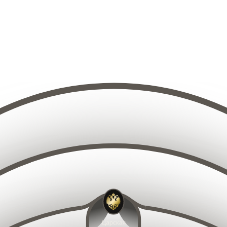
10
9
11
8
12
7
13
6
14
5
15
4
14
15
13
16
12
16
3
17
11
18
10
17
2
19
9
20
8
1
1
21
19
18
7
20
17
21
16
22
15
22
6
23
14
23
24
13
5
25
12
26
11
27
10
2
9
15
14
16
13
17
12
18
11
19
10
20
9
21
8
16
15
17
14
22
18
13
7
19
12
20
11
23
6
21
10
2
22
5
9
19
18
20
17
21
16
23
8
22
15
23
14
24
7
24
13
2
25
12
6
26
11
27
10
2
9
9
10
11
8
12
7
13
6
8
14
5
9
10
7
15
4
11
6
1
12
5
3
9
13
10
4
11
8
14
12
3
7
13
1
6
2
14
5
15
4
1
3