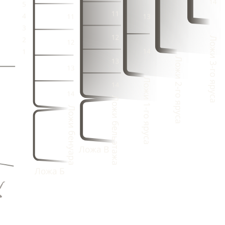
2
3
21
22
2
4
2
4
1
2
21
3
1
3
1
1
21
2
4
2
4
3
20
3
1
3
1
2
2
4
2
4
1
3
1
3
1
2
4
2
4
3
1
9
20
3
1
6
3
9
20
8
4
2
5
9
20
3
7
4
9
20
1
2
6
9
20
5
1