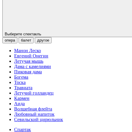
Выберите спектакль
опера
балет
другое
Манон Леско
Евгений Онегин
Летучая мышь
Дама с камелиями
Пиковая дама
Богема
Тоска
Травиата
Летучий голландец
Кармен
Аида
Волшебная флейта
Любовный напиток
Севильский цирюльник
Спартак