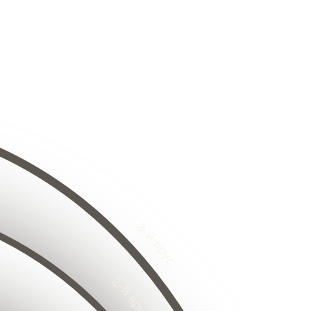
8
24
25
26
8
29
27
30
31
32
33
4
34
25
35
26
5
27
36
26
28
27
8
28
29
29
30
31
30
32
33
6
34
17
35
18
5
16
36
6
17