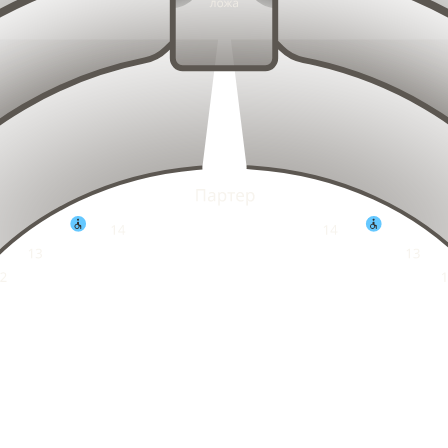
15
14
16
13
17
12
18
11
5
6
7
8
19
14
10
15
16
13
20
17
12
9
18
11
21
1
2
3
4
8
19
10
2
7
20
9
21
8
2
7
16
15
17
14
18
13
19
12
20
11
21
10
14
13
15
12
16
22
11
9
17
10
23
18
9
8
19
13
12
8
24
14
11
7
15
10
20
7
16
9
6
17
21
8
6
18
7
22
5
19
6
4
20
5
21
4
3
1
2
3
4
5
6
7
8
1
2
3
4
5
6
7
8
9
10
11
12
13
14
15
1
2
3
4
5
6
7
8
9
10
11
12
13
14
15
16
17
18
1
2
3
4
5
6
7
8
9
10
11
12
13
14
15
16
17
18
19
2
3
4
5
6
7
8
9
10
11
12
13
14
15
16
17
18
19
20
2
3
4
5
6
7
8
9
10
11
12
13
14
15
16
17
18
19
20
2
3
4
5
6
7
8
9
10
11
12
13
14
15
16
17
18
19
20
2
3
4
5
6
7
8
9
10
11
12
13
14
15
16
17
18
19
20
2
3
4
5
6
7
8
9
10
11
12
13
14
15
16
17
18
19
20