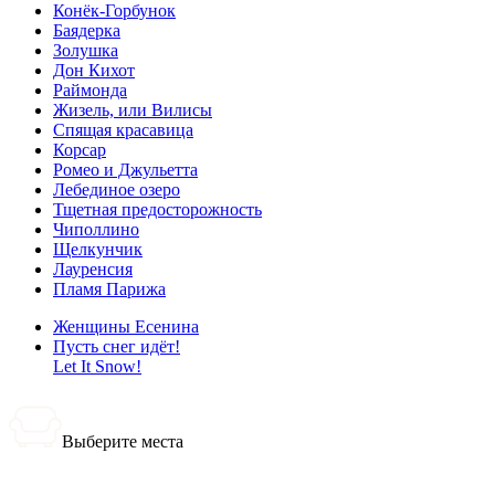
Конёк-Горбунок
Баядерка
Золушка
Дон Кихот
Раймонда
Жизель, или Вилисы
Спящая красавица
Корсар
Ромео и Джульетта
Лебединое озеро
Тщетная предосторожность
Чиполлино
Щелкунчик
Лауренсия
Пламя Парижа
Женщины Есенина
Пусть снег идёт!
Let It Snow!
Выберите места
0 билетов
Итого: