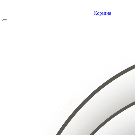
Корзина
4
3
2
8
1
7
6
5
4
3
4
2
3
2
1
5
1
4
3
8
2
7
6
1
5
4
3
2
2
1
1
1