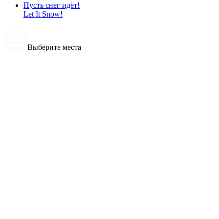
Пусть снег идёт!
Let It Snow!
Выберите места
0 билетов
Итого:
0
₽
Купить билеты
Выбранные места