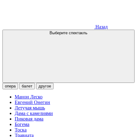
Назад
Выберите спектакль
опера
балет
другое
Манон Леско
Евгений Онегин
Летучая мышь
Дама с камелиями
Пиковая дама
Богема
Тоска
Травиата