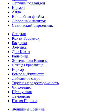
Летучий голландец
Кармен
Аида
Волшебная флейта
Любовный напиток
Севильский цирюльник
Спартак
Конёк-Горбунок
Баядерка
Золушка
Дон Кихот
Раймонда
Жизель, или Вилисы
Спящая красавица
Корсар
Ромео и Джульетта
Лебединое озеро
Тщетная предосторожность
Чиполлино
Щелкунчик
Лауренсия
Пламя Парижа
Женщины Есенина