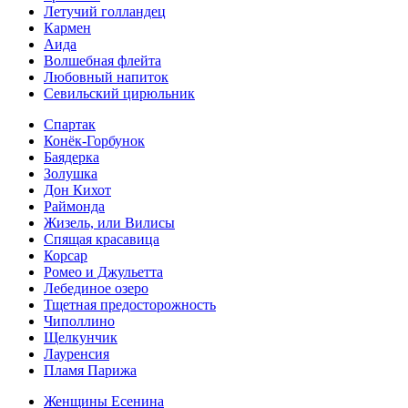
Летучий голландец
Кармен
Аида
Волшебная флейта
Любовный напиток
Севильский цирюльник
Спартак
Конёк-Горбунок
Баядерка
Золушка
Дон Кихот
Раймонда
Жизель, или Вилисы
Спящая красавица
Корсар
Ромео и Джульетта
Лебединое озеро
Тщетная предосторожность
Чиполлино
Щелкунчик
Лауренсия
Пламя Парижа
Женщины Есенина