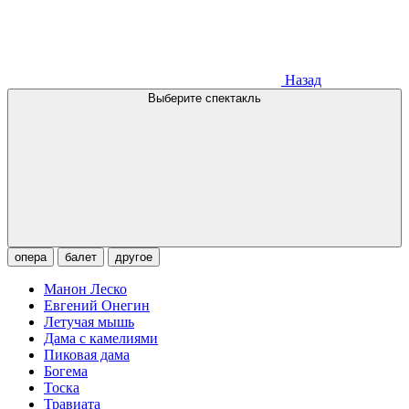
Назад
Выберите спектакль
опера
балет
другое
Манон Леско
Евгений Онегин
Летучая мышь
Дама с камелиями
Пиковая дама
Богема
Тоска
Травиата