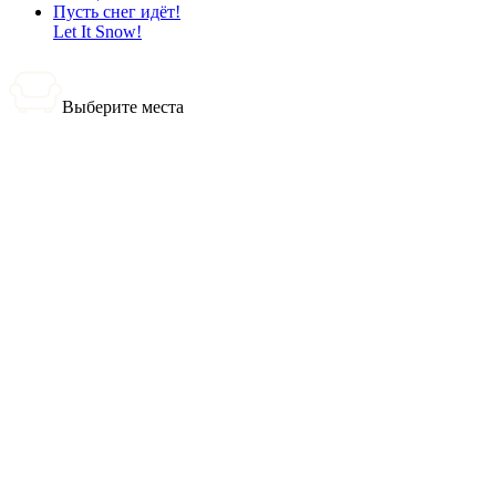
Пусть снег идёт!
Let It Snow!
Выберите места
0 билетов
Итого:
0
₽
Купить билеты
Выбранные места