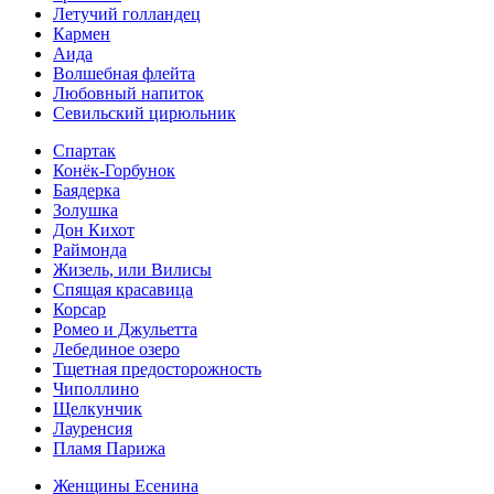
Летучий голландец
Кармен
Аида
Волшебная флейта
Любовный напиток
Севильский цирюльник
Спартак
Конёк-Горбунок
Баядерка
Золушка
Дон Кихот
Раймонда
Жизель, или Вилисы
Спящая красавица
Корсар
Ромео и Джульетта
Лебединое озеро
Тщетная предосторожность
Чиполлино
Щелкунчик
Лауренсия
Пламя Парижа
Женщины Есенина