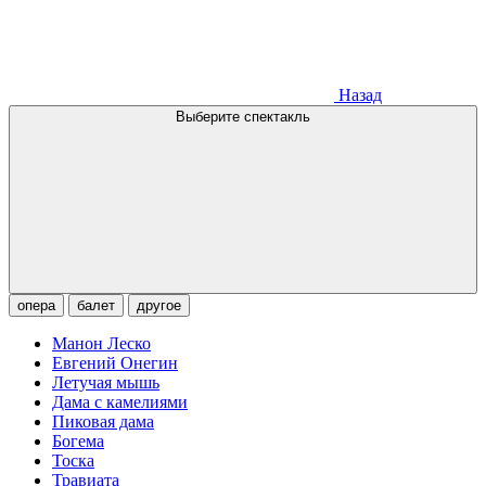
Назад
Выберите спектакль
опера
балет
другое
Манон Леско
Евгений Онегин
Летучая мышь
Дама с камелиями
Пиковая дама
Богема
Тоска
Травиата