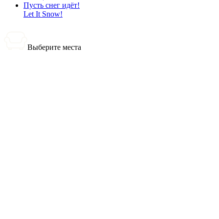
Пусть снег идёт!
Let It Snow!
Выберите места
0 билетов
Итого:
0
₽
Купить билеты
Выбранные места