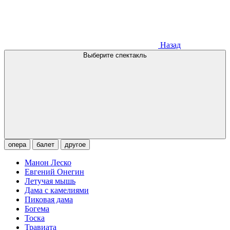
Назад
Выберите спектакль
опера
балет
другое
Манон Леско
Евгений Онегин
Летучая мышь
Дама с камелиями
Пиковая дама
Богема
Тоска
Травиата