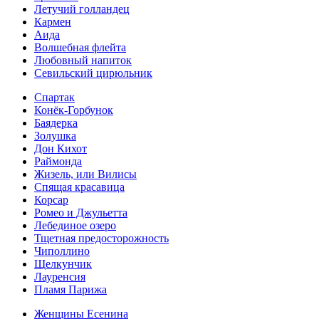
Летучий голландец
Кармен
Аида
Волшебная флейта
Любовный напиток
Севильский цирюльник
Спартак
Конёк-Горбунок
Баядерка
Золушка
Дон Кихот
Раймонда
Жизель, или Вилисы
Спящая красавица
Корсар
Ромео и Джульетта
Лебединое озеро
Тщетная предосторожность
Чиполлино
Щелкунчик
Лауренсия
Пламя Парижа
Женщины Есенина