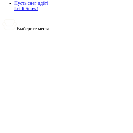
Пусть снег идёт!
Let It Snow!
Выберите места
0 билетов
Итого:
0
₽
Купить билеты
Выбранные места