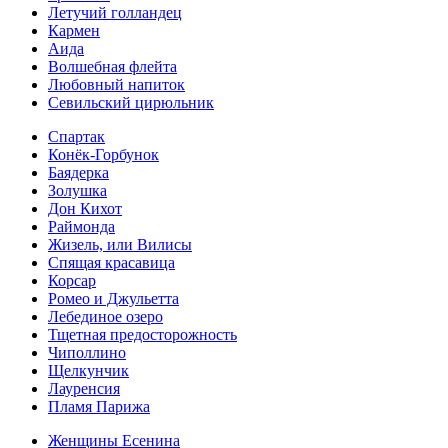
Летучий голландец
Кармен
Аида
Волшебная флейта
Любовный напиток
Севильский цирюльник
Спартак
Конёк-Горбунок
Баядерка
Золушка
Дон Кихот
Раймонда
Жизель, или Вилисы
Спящая красавица
Корсар
Ромео и Джульетта
Лебединое озеро
Тщетная предосторожность
Чиполлино
Щелкунчик
Лауренсия
Пламя Парижа
Женщины Есенина