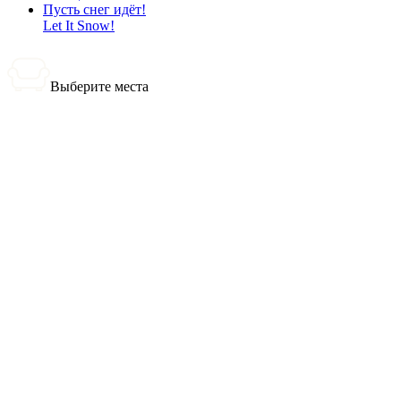
Пусть снег идёт!
Let It Snow!
Выберите места
0 билетов
Итого:
0
₽
Купить билеты
Выбранные места