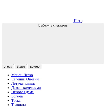
Назад
Выберите спектакль
опера
балет
другое
Манон Леско
Евгений Онегин
Летучая мышь
Дама с камелиями
Пиковая дама
Богема
Тоска
Травиата