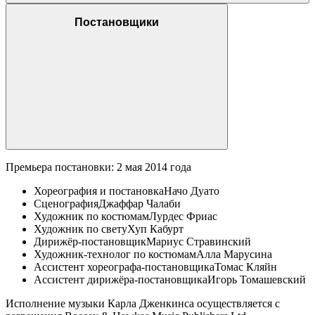
Постановщики
Премьера постановки: 2 мая 2014 года
Хореография и постановка
Начо Дуато
Сценография
Джаффар Чалаби
Художник по костюмам
Лурдес Фриас
Художник по свету
Хуп Кабурт
Дирижёр-постановщик
Мариус Стравинский
Художник-технолог по костюмам
Алла Марусина
Ассистент хореографа-постановщика
Томас Кляйн
Ассистент дирижёра-постановщика
Игорь Томашевский
Исполнение музыки Карла Дженкинса осуществляется с