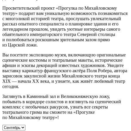
Просветительский проект «Прогулка по Михайловскому
театру» подарит вам уникальную возможность познакомиться
с многоликой историей театра, прослушать увлекательный
рассказ опытного специалиста о планировке здания и его
легендарном прошлом, увидеть уютные интерьеры самого
обаятельного императорского театра Северной столицы
и полюбоваться роскошным зрительным залом прямо
из Царской ложи.
Вы посетите экспозицию музея, включающую оригинальные
сценические костюмы и театральные макеты, исторические
афиши и эскизы декораций известных художников. Увидите
выставку карикатур французского актёра Поля Робера, автора
зарисовок закулисной жизни Михайловского театра конца
XIX — начала XX века, и узнаете, как живёт любимый театр
сегодня.
Заглянуть в Каминный зал и Великокняжескую ложу,
побывать в коридоре солистов и взглянуть на сценический
комплекс с необычных ракурсов, узнать все секреты
театрального грима вы сможете на «Прогулке
по Михайловскому театру»!