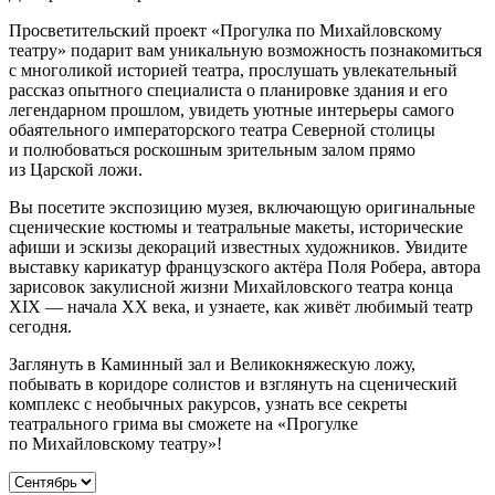
Просветительский проект «Прогулка по Михайловскому
театру» подарит вам уникальную возможность познакомиться
с многоликой историей театра, прослушать увлекательный
рассказ опытного специалиста о планировке здания и его
легендарном прошлом, увидеть уютные интерьеры самого
обаятельного императорского театра Северной столицы
и полюбоваться роскошным зрительным залом прямо
из Царской ложи.
Вы посетите экспозицию музея, включающую оригинальные
сценические костюмы и театральные макеты, исторические
афиши и эскизы декораций известных художников. Увидите
выставку карикатур французского актёра Поля Робера, автора
зарисовок закулисной жизни Михайловского театра конца
XIX — начала XX века, и узнаете, как живёт любимый театр
сегодня.
Заглянуть в Каминный зал и Великокняжескую ложу,
побывать в коридоре солистов и взглянуть на сценический
комплекс с необычных ракурсов, узнать все секреты
театрального грима вы сможете на «Прогулке
по Михайловскому театру»!