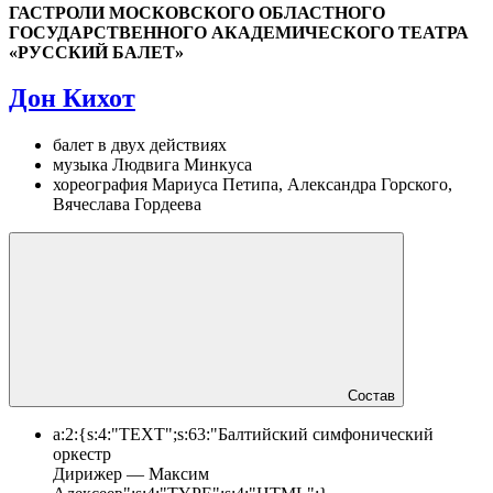
ГАСТРОЛИ МОСКОВСКОГО ОБЛАСТНОГО
ГОСУДАРСТВЕННОГО АКАДЕМИЧЕСКОГО ТЕАТРА
«РУССКИЙ БАЛЕТ»
Дон Кихот
балет в двух действиях
музыка Людвига Минкуса
хореография Мариуса Петипа, Александра Горского,
Вячеслава Гордеева
Состав
a:2:{s:4:"TEXT";s:63:"Балтийский симфонический
оркестр
Дирижер — Максим