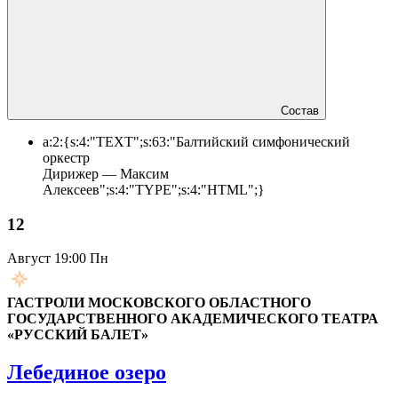
Состав
a:2:{s:4:"TEXT";s:63:"Балтийский симфонический
оркестр
Дирижер — Максим
Алексеев";s:4:"TYPE";s:4:"HTML";}
12
Август
19:00 Пн
ГАСТРОЛИ МОСКОВСКОГО ОБЛАСТНОГО
ГОСУДАРСТВЕННОГО АКАДЕМИЧЕСКОГО ТЕАТРА
«РУССКИЙ БАЛЕТ»
Лебединое озеро