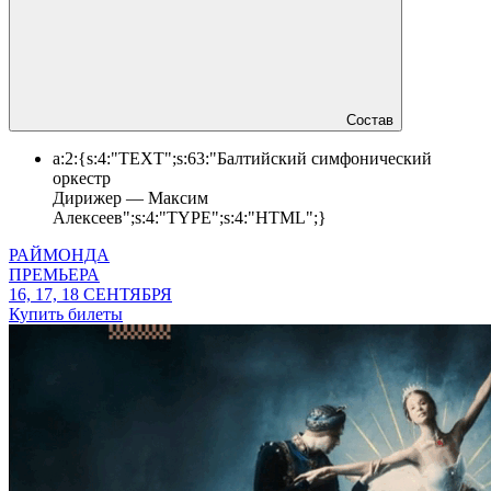
Состав
a:2:{s:4:"TEXT";s:63:"Балтийский симфонический
оркестр
Дирижер — Максим
Алексеев";s:4:"TYPE";s:4:"HTML";}
РАЙМОНДА
ПРЕМЬЕРА
16, 17, 18 СЕНТЯБРЯ
Купить билеты