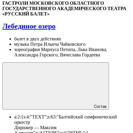
ГАСТРОЛИ МОСКОВСКОГО ОБЛАСТНОГО
ГОСУДАРСТВЕННОГО АКАДЕМИЧЕСКОГО ТЕАТРА
«РУССКИЙ БАЛЕТ»
Лебединое озеро
балет в двух действиях
музыка Петра Ильича Чайковского
хореография Мариуса Петипа, Льва Иванова,
Александра Горского, Вячеслава Гордеева
Состав
a:2:{s:4:"TEXT";s:63:"Балтийский симфонический
оркестр
Дирижер — Максим
Алексеев";s:4:"TYPE";s:4:"HTML";}