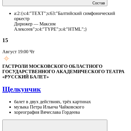
Состав
a:2:{s:4:"TEXT";s:63:"Балтийский симфонический
оркестр
Дирижер — Максим
Алексеев";s:4:"TYPE";s:4:"HTML";}
15
Август
19:00 Чт
ГАСТРОЛИ МОСКОВСКОГО ОБЛАСТНОГО
ГОСУДАРСТВЕННОГО АКАДЕМИЧЕСКОГО ТЕАТРА
«РУССКИЙ БАЛЕТ»
Щелкунчик
балет в двух действиях, трёх картинах
музыка Петра Ильича Чайковского
хореография Вячеслава Гордеева