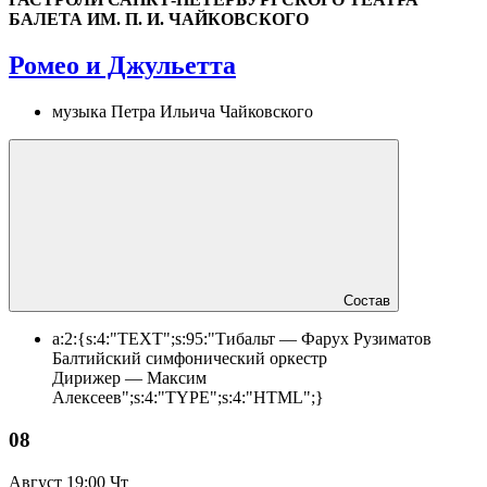
БАЛЕТА ИМ. П. И. ЧАЙКОВСКОГО
Ромео и Джульетта
музыка Петра Ильича Чайковского
Состав
a:2:{s:4:"TEXT";s:95:"Тибальт — Фарух Рузиматов
Балтийский симфонический оркестр
Дирижер — Максим
Алексеев";s:4:"TYPE";s:4:"HTML";}
08
Август
19:00 Чт