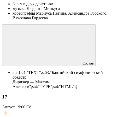
балет в двух действиях
музыка Людвига Минкуса
хореография Мариуса Петипа, Александра Горского,
Вячеслава Гордеева
Состав
a:2:{s:4:"TEXT";s:63:"Балтийский симфонический
оркестр
Дирижер — Максим
Алексеев";s:4:"TYPE";s:4:"HTML";}
17
Август
19:00 Сб