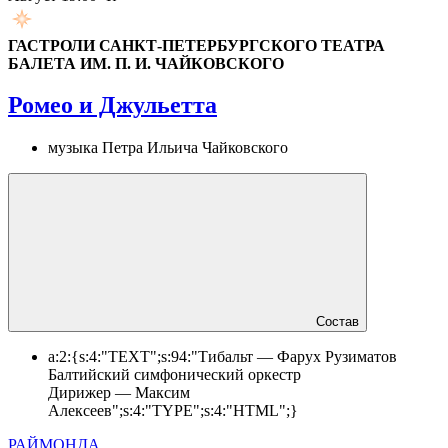
ГАСТРОЛИ САНКТ-ПЕТЕРБУРГСКОГО ТЕАТРА
БАЛЕТА ИМ. П. И. ЧАЙКОВСКОГО
Ромео и Джульетта
музыка Петра Ильича Чайковского
Состав
a:2:{s:4:"TEXT";s:94:"Тибальт — Фарух Рузиматов
Балтийский симфонический оркестр
Дирижер — Максим
Алексеев";s:4:"TYPE";s:4:"HTML";}
РАЙМОНДА