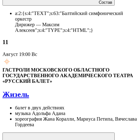
Состав
a:2:{s:4:"TEXT";s:63:"Балтийский симфонический
оркестр
Дирижер — Максим
Алексеев";s:4:"TYPE";s:4:"HTML";}
11
Август
19:00 Вс
ГАСТРОЛИ МОСКОВСКОГО ОБЛАСТНОГО
ГОСУДАРСТВЕННОГО АКАДЕМИЧЕСКОГО ТЕАТРА
«РУССКИЙ БАЛЕТ»
Жизель
балет в двух действиях
музыка Адольфа Адана
хореография Жана Коралли, Мариуса Петипа, Вячеслава
Гордеева