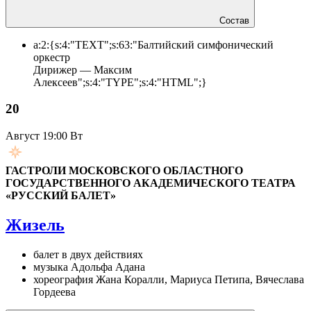
Состав
a:2:{s:4:"TEXT";s:63:"Балтийский симфонический
оркестр
Дирижер — Максим
Алексеев";s:4:"TYPE";s:4:"HTML";}
20
Август
19:00 Вт
ГАСТРОЛИ МОСКОВСКОГО ОБЛАСТНОГО
ГОСУДАРСТВЕННОГО АКАДЕМИЧЕСКОГО ТЕАТРА
«РУССКИЙ БАЛЕТ»
Жизель
балет в двух действиях
музыка Адольфа Адана
хореография Жана Коралли, Мариуса Петипа, Вячеслава
Гордеева