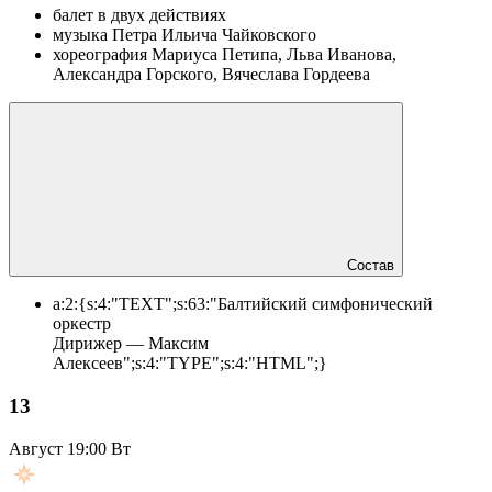
балет в двух действиях
музыка Петра Ильича Чайковского
хореография Мариуса Петипа, Льва Иванова,
Александра Горского, Вячеслава Гордеева
Состав
a:2:{s:4:"TEXT";s:63:"Балтийский симфонический
оркестр
Дирижер — Максим
Алексеев";s:4:"TYPE";s:4:"HTML";}
13
Август
19:00 Вт